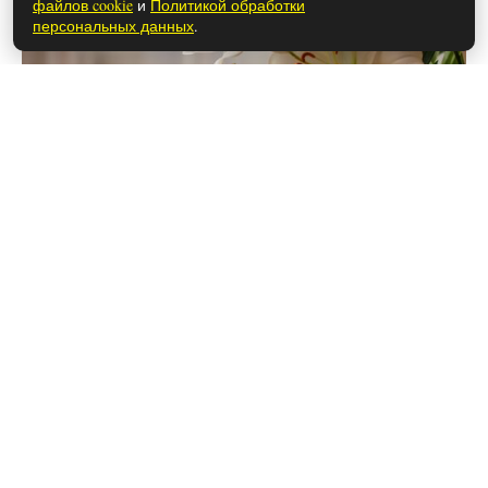
файлов cookie
и
Политикой обработки
персональных данных
.
28 мая 2026
Чем закончился сериал «Метод»
(осторожно, спойлеры!)