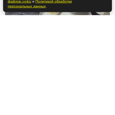
файлов cookie
и
Политикой обработки
персональных данных
.
28 мая 2026
Чем закончился сериал «Фишер»
(осторожно, спойлеры!)