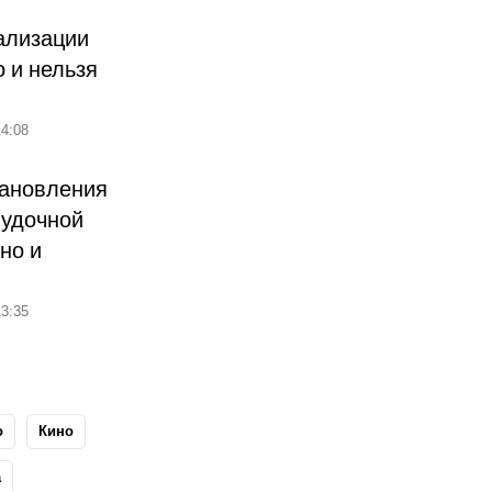
ализации
о и нельзя
4:08
тановления
лудочной
но и
3:35
о
Кино
а