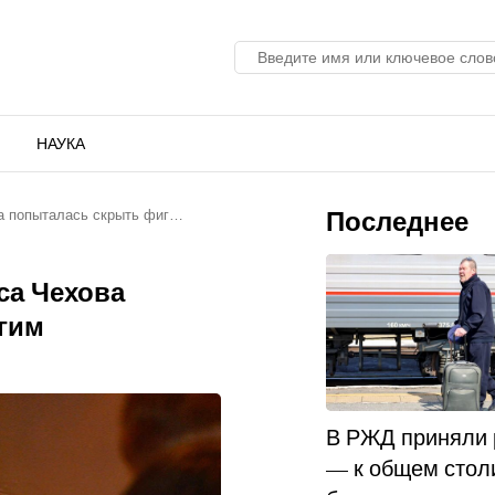
НАУКА
Последнее
а попыталась скрыть фиг…
са Чехова
гим
В РЖД приняли
— к общем стол