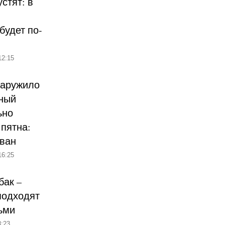
стят: в
будет по-
12:15
наружило
ный
ьно
пятна:
ован
16:25
бак –
подходят
ьми
:23