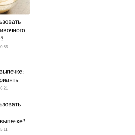
ьзовать
ливочного
е?
0:56
выпечке:
рианты
6:21
ьзовать
 выпечке?
5:11