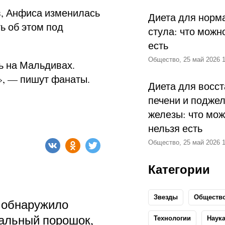
, Анфиса изменилась
Диета для норм
ь об этом под
стула: что можн
есть
Общество, 25 май 2026 1
ь на Мальдивах.
», — пишут фанаты.
Диета для восс
печени и подже
железы: что мож
нельзя есть
Общество, 25 май 2026 1
Категории
Звезды
Обществ
 обнаружило
альный порошок,
Технологии
Наук