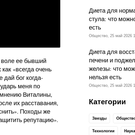
Диета для норм
стула: что можн
есть
Общество, 25 май 2026 1
Диета для восс
печени и подже
й воле ее бывший
железы: что мож
к как «всегда очень
нельзя есть
е дай бог когда-
 ударь меня по
Общество, 25 май 2026 1
 мнению Виталины,
Категории
осле их расставания,
снить». Походы же
ащитить репутацию».
Звезды
Обществ
Технологии
Наук