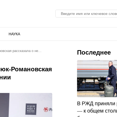
НАУКА
Последнее
новская рассказала о не…
люк-Романовская
ении
В РЖД приняли
— к общем стол