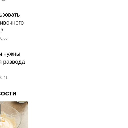
ьзовать
ливочного
е?
0:56
ы нужны
 развода
0:41
вости