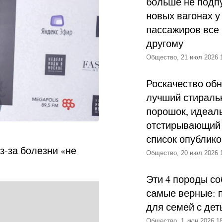
больше не подпу
новых вагонах у
пассажиров все 
другому
Общество, 21 июл 2026 
Роскачество об
лучший стираль
порошок, идеал
отстирывающий 
список опублик
з-за болезни «не
Общество, 20 июл 2026 
Эти 4 породы со
самые верные: 
для семей с дет
Общество, 1 июн 2026 18