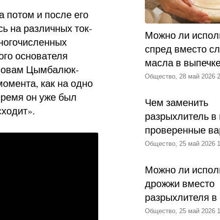
а потом и после его
ь на различных ток-
Можно ли испол
многочисленных
спред вместо с
ого основателя
масла в выпечк
словам Цымбалюк-
Общество, 28 май 2026 2
момента, как на одно
время он уже был
Чем заменить
сходит».
разрыхлитель в 
проверенные ва
Общество, 25 май 2026 1
Можно ли испол
дрожжи вместо
разрыхлителя в
Общество, 25 май 2026 1