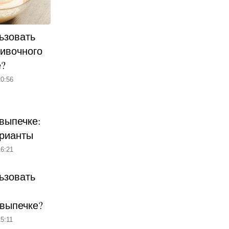
ьзовать
ливочного
е?
0:56
выпечке:
рианты
6:21
ьзовать
 выпечке?
5:11