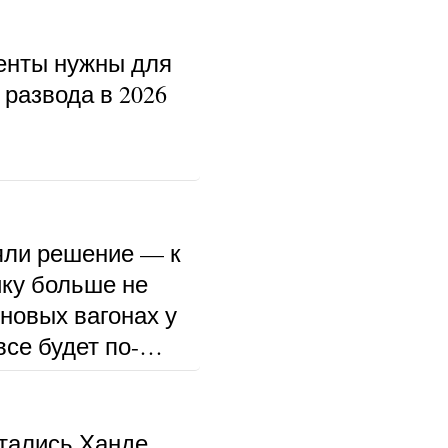
енты нужны для
развода в 2026
ли решение — к
ку больше не
 новых вагонах у
се будет по-
тались Ханде