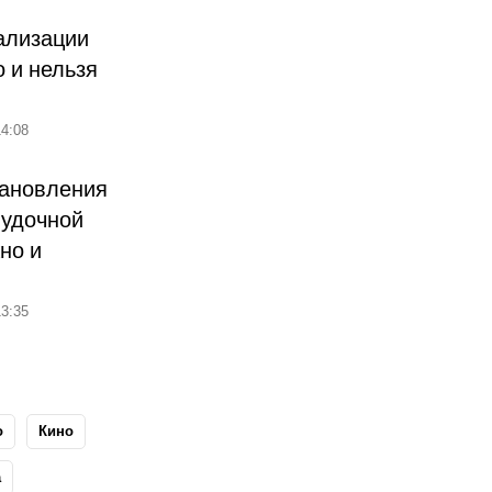
ализации
о и нельзя
4:08
тановления
лудочной
но и
3:35
о
Кино
а