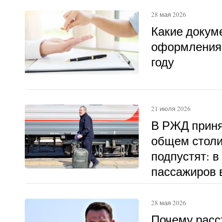
28 мая 2026
Какие докум
оформления 
году
21 июля 2026
В РЖД приня
общем столи
подпустят: в
пассажиров в
другому
28 мая 2026
Почему расс