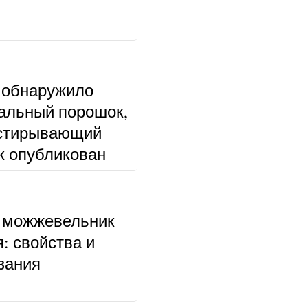
 обнаружило
альный порошок,
тстирывающий
к опубликован
 можжевельник
: свойства и
зания