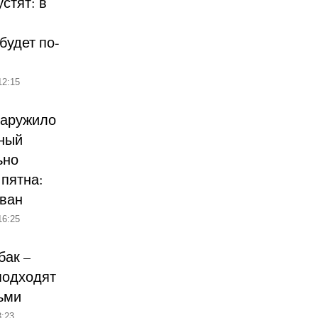
стят: в
будет по-
12:15
наружило
ный
ьно
пятна:
ован
16:25
бак –
подходят
ьми
:23