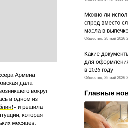
Можно ли испол
спред вместо с
масла в выпечк
Общество, 28 май 2026 2
Какие документ
для оформления
в 2026 году
иссера Армена
Общество, 28 май 2026 2
овская дала
возникшего вокруг
Главные но
ась в одном из
блин!
» и решила
туации, которая
ьких месяцев.