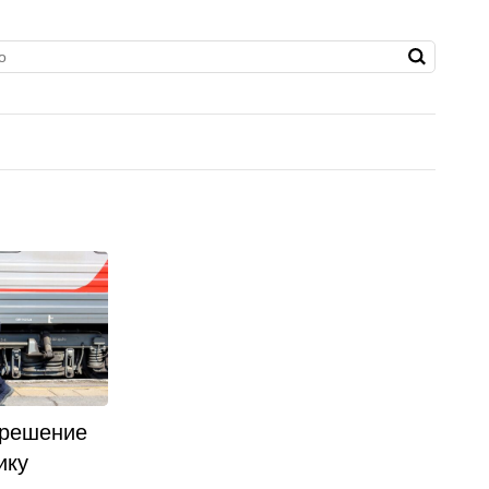
 решение
ику