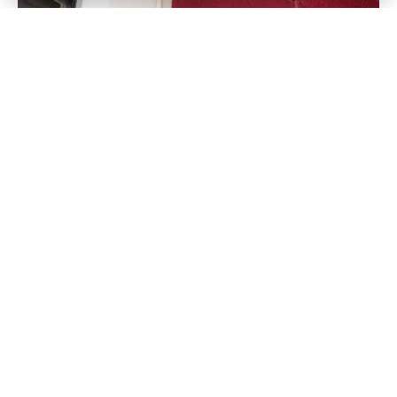
28 мая 2026
Роскачество обнаружило лучший
стиральный порошок, идеально
отстирывающий пятна: список
опубликован