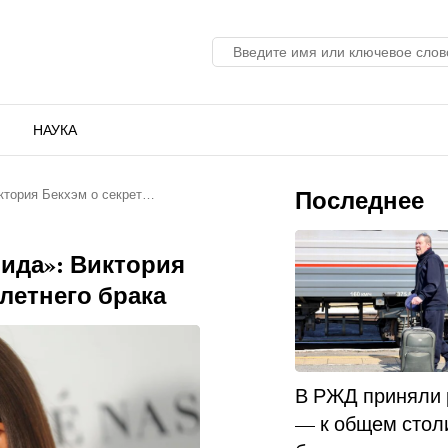
НАУКА
Последнее
ктория Бекхэм о секрет…
ида»: Виктория
-летнего брака
В РЖД приняли
— к общем стол