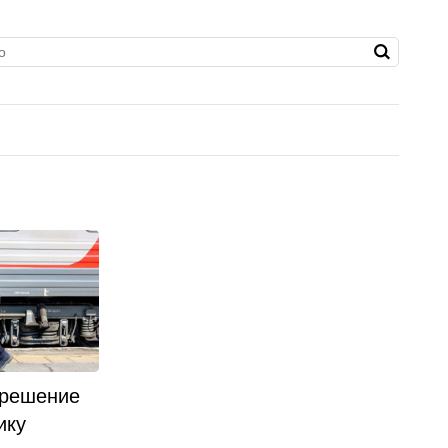
 решение
ику