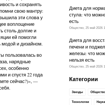
чивость и сохранять
Диета для норм
 помни свою мантру:
стула: что можн
 вышила эти слова у
есть
щее воплощение
Общество, 25 май 2026 1
ь столь долгие и
ляции ей помогли
Диета для восс
ь модой и дизайном.
печени и подже
железы: что мож
ты пользовалась во
нельзя есть
аза, нарядные
Общество, 25 май 2026 1
сех, особенно
ми и спустя 22 года
Категории
аете сейчас?)», —
себя.
Звезды
Обществ
Технологии
Наук