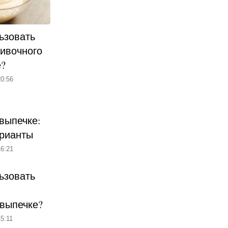
ьзовать
ливочного
е?
0:56
выпечке:
рианты
6:21
ьзовать
 выпечке?
5:11