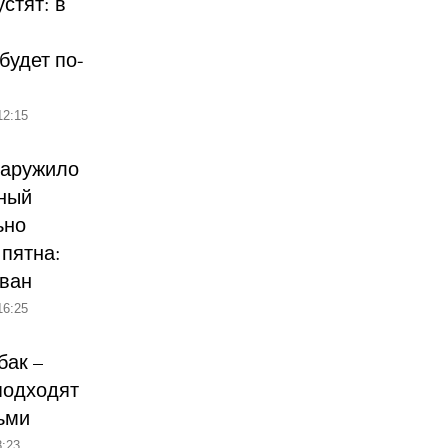
стят: в
будет по-
12:15
наружило
ный
ьно
пятна:
ован
16:25
бак –
подходят
ьми
:23