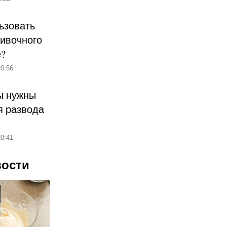
ьзовать
ливочного
е?
0:56
ы нужны
 развода
0:41
вости