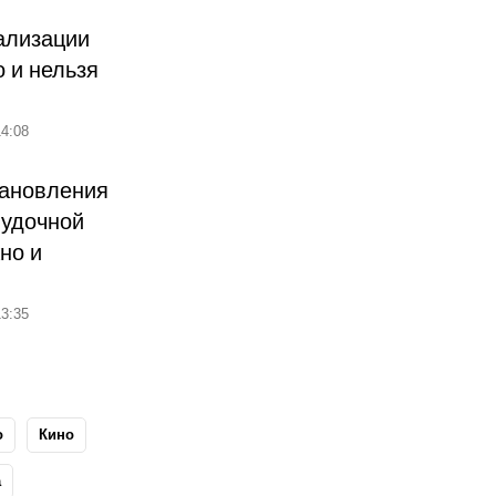
ализации
о и нельзя
4:08
тановления
лудочной
но и
3:35
о
Кино
а