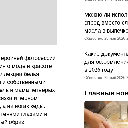
Можно ли испол
спред вместо с
масла в выпечк
Общество, 28 май 2026 2
Какие документ
 героиней фотосессии
для оформления
ия о моде и красоте
в 2026 году
оллекции белья
Общество, 28 май 2026 2
и и собственными
ель и мама четверых
Главные но
вязки и черном
 а на ногах кеды.
тенями глазами и
ый образ