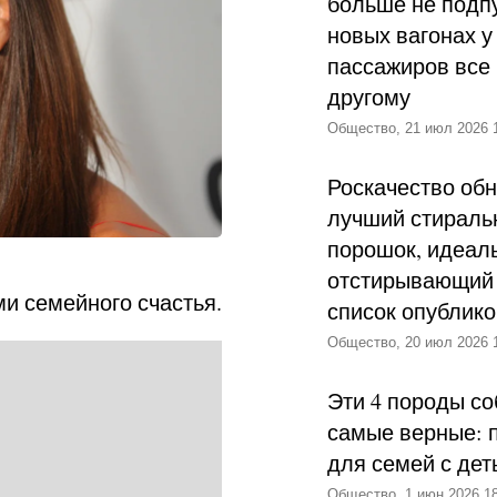
больше не подпу
новых вагонах у
пассажиров все 
другому
Общество, 21 июл 2026 
Роскачество об
лучший стираль
порошок, идеал
отстирывающий 
и семейного счастья.
список опублик
Общество, 20 июл 2026 
Эти 4 породы со
самые верные: 
для семей с дет
Общество, 1 июн 2026 18