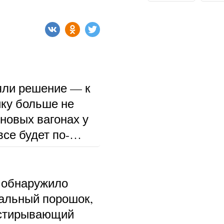
ли решение — к
ку больше не
 новых вагонах у
се будет по-
 обнаружило
альный порошок,
тстирывающий