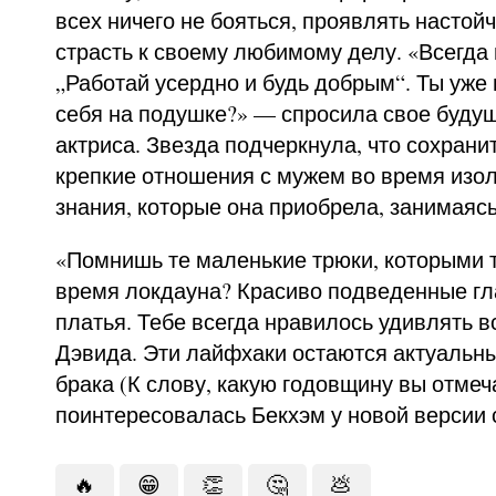
всех ничего не бояться, проявлять настой
страсть к своему любимому делу. «Всегда
„Работай усердно и будь добрым“. Ты уже
себя на подушке?» — спросила свое буду
актриса. Звезда подчеркнула, что сохранит
крепкие отношения с мужем во время изо
знания, которые она приобрела, занимаяс
«Помнишь те маленькие трюки, которыми 
время локдауна? Красиво подведенные гл
платья. Тебе всегда нравилось удивлять в
Дэвида. Эти лайфхаки остаются актуальны
брака (К слову, какую годовщину вы отмеч
поинтересовалась Бекхэм у новой версии 
🔥
😁
👏
🤔
💩