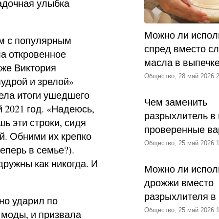
гадочная улыбка
Можно ли испол
эм с популярным
спред вместо с
ла откровенное
масла в выпечк
 же Виктория
Общество, 28 май 2026 2
удрой и зрелой»
вела итоги ушедшего
Чем заменить
 2021 год. «Надеюсь,
разрыхлитель в 
шь эти строки, сидя
проверенные ва
й. Обними их крепко
Общество, 25 май 2026 1
еперь в семье?).
дружны как никогда. И
Можно ли испол
дрожжи вместо
разрыхлителя в
но ударил по
Общество, 25 май 2026 1
и моды, и призвала