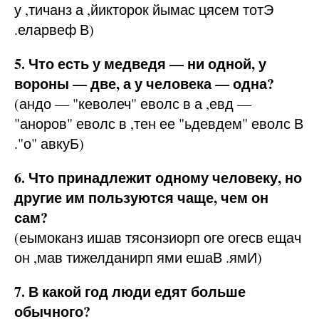
у ,тичанз а ,йикторок йымас цясем тотЭ
.еларвеф В)
5. Что есть у медведя — ни одной, у
вороны — две, а у человека — одна?
(андо — "кеволеч" еволс в а ,евд —
"аноров" еволс в ,тен ее "ьдевдем" еволс В
."о" авкуБ)
6. Что принадлежит одному человеку, но
другие им пользуются чаще, чем он
сам?
(еымоканз ишав тясонзиорп оге огесв ещач
он ,мав тижелданирп ями ешаВ .ямИ)
7. В какой год люди едят больше
обычного?