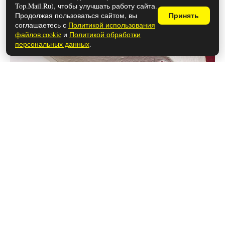
Как убрать паутину с потолка и стен:
Top.Mail.Ru), чтобы улучшать работу сайта.
простые лайфхаки
Продолжая пользоваться сайтом, вы
Принять
соглашаетесь с
Политикой использования
файлов cookie
и
Политикой обработки
персональных данных
.
28 мая 2026
Каким знакам зодиака снятся вещие
сны