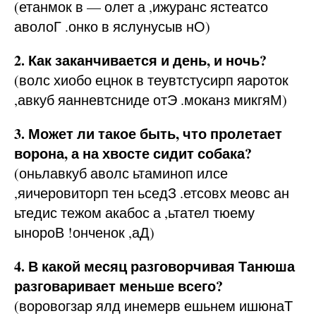
(етанмок в — олет а ,ижуранс ястеатсо
аволоГ .онко в яслунусыв нО)
2. Как заканчивается и день, и ночь?
(волс хиобо ецнок в теувтстусирп яароток
,авкуб яанневтсниде отЭ .моканз микгяМ)
3. Может ли такое быть, что пролетает
ворона, а на хвосте сидит собака?
(оньлавкуб аволс ьтаминоп илсе
,яичеровиторп тен ьседЗ .етсовх меовс ан
ьтедис тежом акабос а ,ьтател тюему
ынороВ !онченок ,аД)
4. В какой месяц разговорчивая Танюша
разговаривает меньше всего?
(воровогзар ялд инемерв ешьнем ишюнаТ