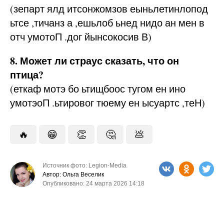
(зепарт ялд итсонжомзов еыньлетинлопод
ьтсе ,тичанз а ,ешьлоб ьнед нидо ан мен в
отч умотоП .дог йынсокосив В)
8. Может ли страус сказать, что он
птица?
(еткаф мотэ бо ьтищбоос тугом ен ино
умотэоП .ьтировог тюему ен ысуартс ,теН)
🔥
😁
👏
🤔
💩
Источник фото: Legion-Media
Автор: Ольга Веселик
Опубликовано: 24 марта 2026 14:18