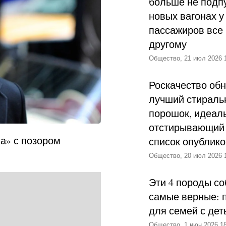
больше не подпу
новых вагонах у
пассажиров все 
другому
Общество, 21 июл 2026 
Роскачество об
лучший стираль
порошок, идеал
отстирывающий 
са» с позором
список опублик
Общество, 20 июл 2026 
Эти 4 породы со
самые верные: 
для семей с дет
Общество, 1 июн 2026 18