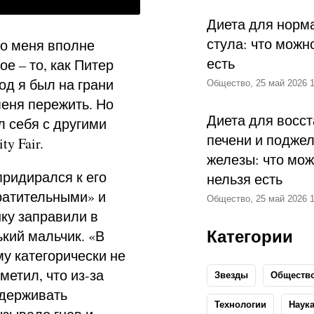
Диета для норм
стула: что можн
но меня вполне
есть
е – то, как Питер
од я был на грани
Общество, 25 май 2026 1
меня пережить. Но
Диета для восс
л себя с другими
печени и подже
y Fair.
железы: что мож
придирался к его
нельзя есть
ратительными» и
Общество, 25 май 2026 1
шку заправили в
Категории
ький мальчик. «В
му категорически не
метил, что из-за
Звезды
Обществ
ддерживать
Технологии
Наук