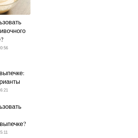
ьзовать
ливочного
е?
0:56
выпечке:
рианты
6:21
ьзовать
 выпечке?
5:11