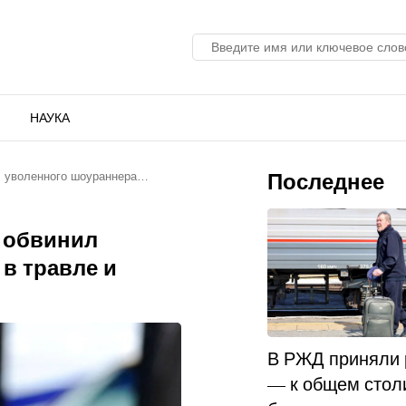
НАУКА
Последнее
л уволенного шоураннера…
л обвинил
в травле и
В РЖД приняли
— к общем стол