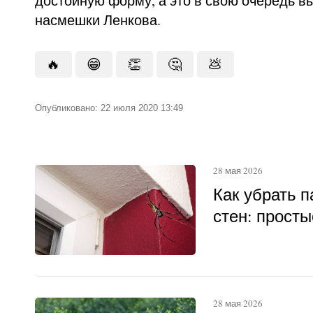
достойную форму, а это в свою очередь в
насмешки Ленкова.
🔥
😁
👏
🤔
💩
Опубликовано: 22 июля 2020 13:49
28 мая 2026
Как убрать п
стен: прост
28 мая 2026