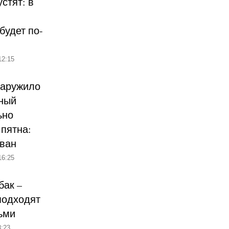
стят: в
будет по-
12:15
наружило
ный
ьно
пятна:
ован
16:25
бак –
подходят
ьми
:23