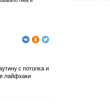
ызывало гнев и
аутину с потолка и
ые лайфхаки