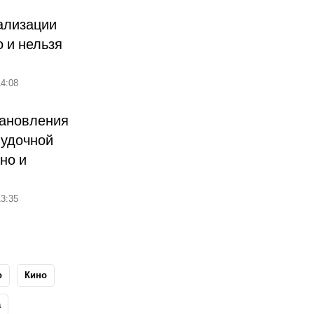
ализации
о и нельзя
4:08
тановления
лудочной
но и
3:35
о
Кино
а