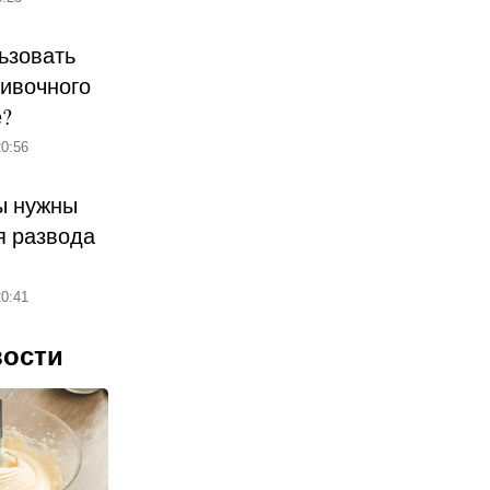
ьзовать
ливочного
е?
0:56
ы нужны
 развода
0:41
вости