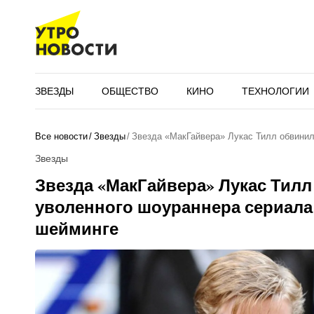
ЗВЕЗДЫ
ОБЩЕСТВО
КИНО
ТЕХНОЛОГИИ
Все новости
Звезды
Звезда «МакГайвера» Лукас Тилл обвини
Звезды
Звезда «МакГайвера» Лукас Тил
уволенного шоураннера сериала 
шейминге