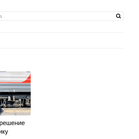
 решение
ику