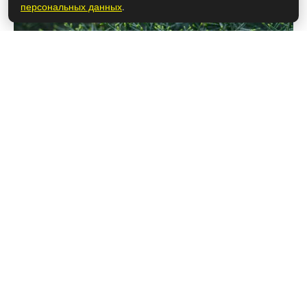
персональных данных
.
28 мая 2026
Почему расстались Ханде Эрчел и
Керем Бюрсин