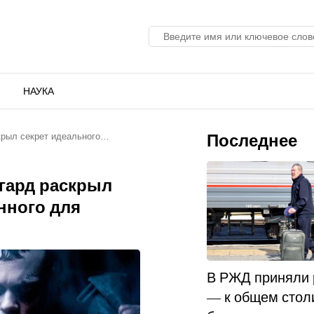
НАУКА
Последнее
крыл секрет идеального…
сгард раскрыл
нного для
В РЖД приняли
— к общем стол