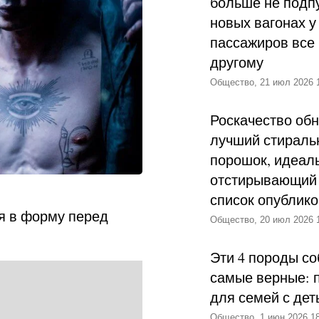
больше не подпу
новых вагонах у
пассажиров все 
другому
Общество, 21 июл 2026 
Роскачество об
лучший стираль
порошок, идеал
отстирывающий 
список опублик
бя в форму перед
Общество, 20 июл 2026 
Эти 4 породы со
самые верные: 
для семей с дет
Общество, 1 июн 2026 18