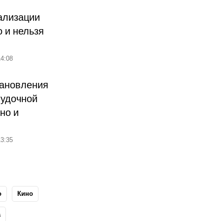
ализации
о и нельзя
4:08
тановления
лудочной
но и
3:35
о
Кино
а