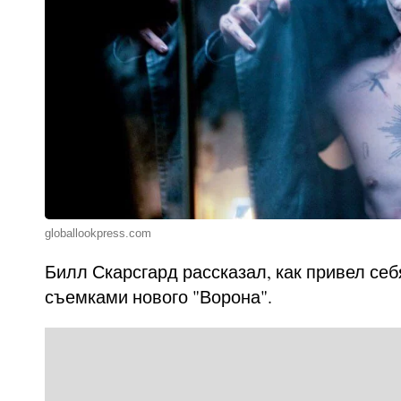
globallookpress.com
Билл Скарсгард рассказал, как привел се
съемками нового "Ворона".