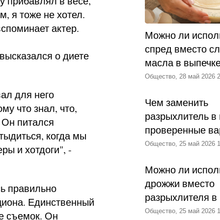
у прибавлял в весе,
, я тоже не хотел.
вспоминает актер.
Можно ли испол
спред вместо с
высказался о диете
масла в выпечк
Общество, 28 май 2026 2
вал для него
Чем заменить
му что знал, что,
разрыхлитель в 
. Он питался
проверенные ва
тыдиться, когда мы
Общество, 25 май 2026 1
ры и хотдоги", -
Можно ли испол
дрожжи вместо
сь правильно
разрыхлителя в
ациона. Единственный
Общество, 25 май 2026 1
ле съемок. Он