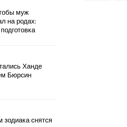
чтобы муж
л на родах:
 подготовка
тались Ханде
ем Бюрсин
м зодиака снятся