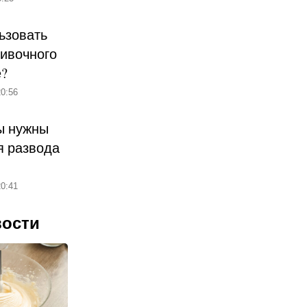
ьзовать
ливочного
е?
0:56
ы нужны
 развода
0:41
вости