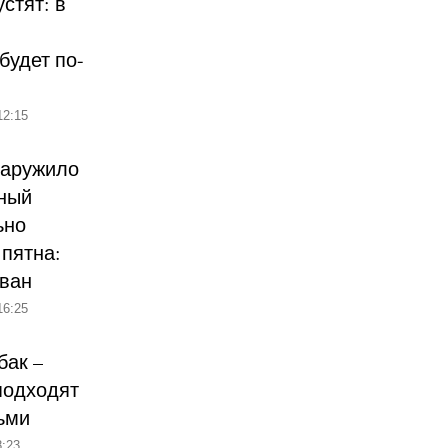
стят: в
будет по-
12:15
наружило
ный
ьно
пятна:
ован
16:25
бак –
подходят
ьми
:23