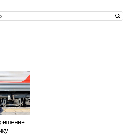
 решение
ику