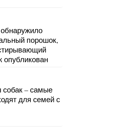
 обнаружило
альный порошок,
тстирывающий
к опубликован
ы собак – самые
ходят для семей с