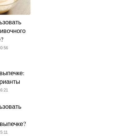
ьзовать
ливочного
е?
0:56
выпечке:
рианты
6:21
ьзовать
 выпечке?
5:11