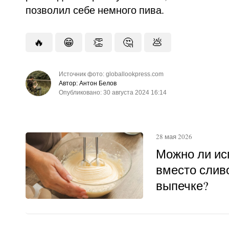
позволил себе немного пива.
🔥
😁
👏
🤔
💩
Источник фото: globallookpress.com
Автор: Антон Белов
Опубликовано: 30 августа 2024 16:14
28 мая 2026
Можно ли ис
вместо слив
выпечке?