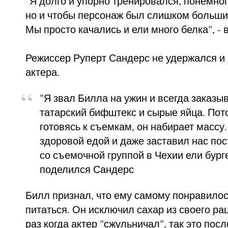
"Я долго и упорно тренировался, понемног
но и чтобы персонаж был слишком большим
Мы просто качались и ели много белка", - 
Режиссер Руперт Сандерс не удержался и 
актера.
"Я звал Билла на ужин и всегда заказы
татарский бифштекс и сырые яйца. Пото
готовясь к съемкам, он набирает массу
здоровой едой и даже заставил нас пос
со съемочной группой в Чехии ели бурге
поделился Сандерс
Билл признал, что ему самому понравило
питаться. Он исключил сахар из своего р
раз когда актер "сжульничал", так это пос