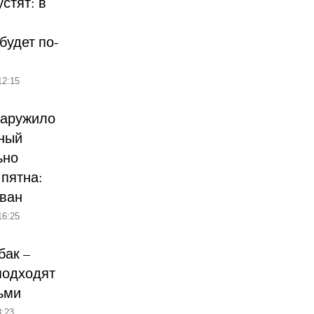
стят: в
будет по-
12:15
наружило
ный
ьно
пятна:
ован
16:25
бак –
подходят
ьми
:23