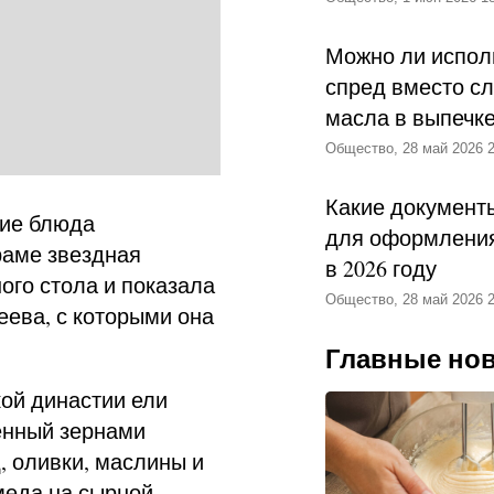
Можно ли испол
спред вместо с
масла в выпечк
Общество, 28 май 2026 2
Какие документ
кие блюда
для оформления
раме звездная
в 2026 году
ого стола и показала
Общество, 28 май 2026 2
еева, с которыми она
Главные но
ой династии ели
енный зернами
, оливки, маслины и
меда на сырной