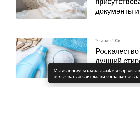
присутствова
документы и
20 июля 2026
Роскачество
лучший стир
идеально о
Мы используем файлы cookie и сервисы в
пользоваться сайтом, вы соглашаетесь с
пятна: списо
28 мая 2026
Почему расс
Эрчел и Кер