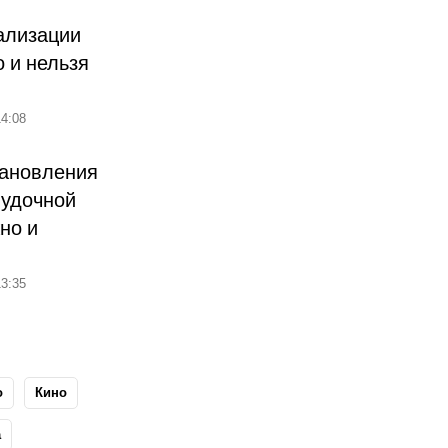
ализации
о и нельзя
4:08
тановления
лудочной
но и
3:35
о
Кино
а