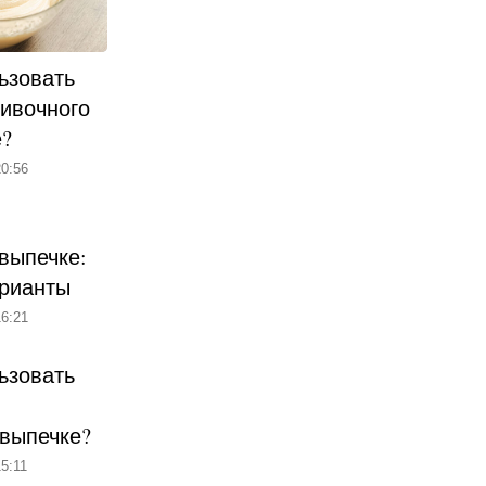
ьзовать
ливочного
е?
0:56
выпечке:
рианты
6:21
ьзовать
 выпечке?
5:11