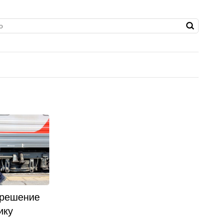
 решение
ику