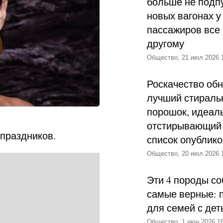
больше не подпу
новых вагонах у
пассажиров все 
другому
Общество, 21 июл 2026 
Роскачество об
лучший стираль
порошок, идеал
отстирывающий 
 праздников.
список опублик
Общество, 20 июл 2026 
Эти 4 породы со
самые верные: 
для семей с дет
Общество, 1 июн 2026 18