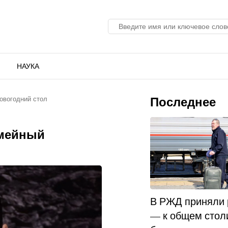
НАУКА
Последнее
овогодний стол
емейный
В РЖД приняли
— к общем стол