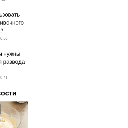
ьзовать
ливочного
е?
0:56
ы нужны
 развода
0:41
вости