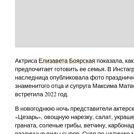
Актриса
Елизавета Боярская
показала, ка
предпочитает готовить ее семья. В Инстаг
наследница опубликовала фото праздничн
знаменитого отца и супруга Максима Матв
встретила 2022 год.
В новогоднюю ночь представители актерск
«Цезарь», овощную нарезку, салат, украш
граната, соленые грибы, ветчину, карбонад
различные виды сыров. Судя по наличию 