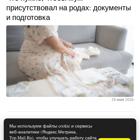
присутствовал на родах: документы
и подготовка
28 мая 2026
Какие документы нужны для
Мы используем файлы cookie и сервисы
веб-аналитики (Яндекс.Метрика,
оформления развода в 2026 году
Top.Mail.Ru), чтобы улучшать работу сайта.