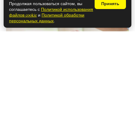
Продолжая пользоваться сайтом, вы
Принять
соглашаетесь с
Политикой использования
файлов cookie
и
Политикой обработки
персональных данных
.
28 мая 2026
В РЖД приняли решение — к общем
столику больше не подпустят: в
новых вагонах у пассажиров все
будет по-другому