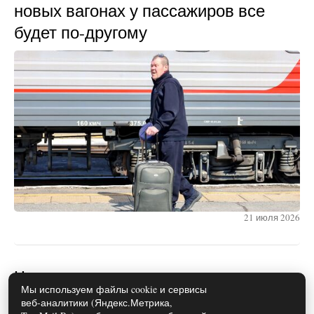
новых вагонах у пассажиров все
будет по-другому
21 июля 2026
Чем полезен можжевельник для
Мы используем файлы cookie и сервисы
здоровья: свойства и
веб-аналитики (Яндекс.Метрика,