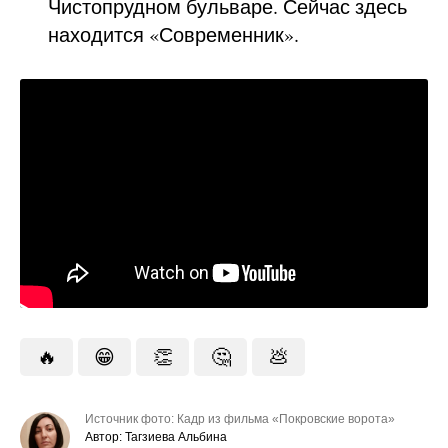
Чистопрудном бульваре. Сейчас здесь
находится «Современник».
🔥
😁
👏
🤔
💩
Источник фото: Кадр из фильма «Покровские ворота»
Автор: Тагзиева Альбина