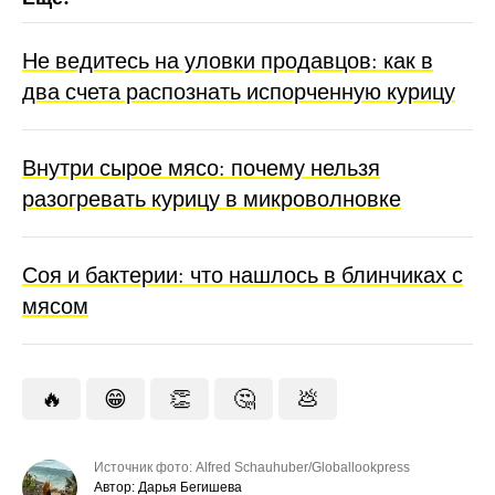
Не ведитесь на уловки продавцов: как в
два счета распознать испорченную курицу
Внутри сырое мясо: почему нельзя
разогревать курицу в микроволновке
Соя и бактерии: что нашлось в блинчиках с
мясом
🔥
😁
👏
🤔
💩
Источник фото: Alfred Schauhuber/Globallookpress
Автор: Дарья Бегишева