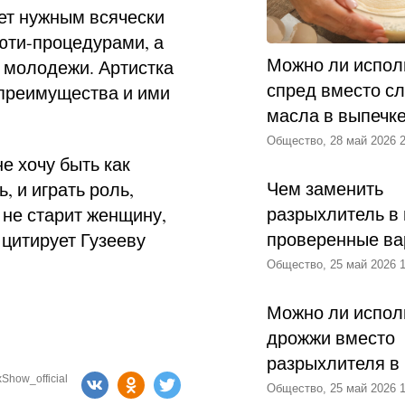
ает нужным всячески
юти-процедурами, а
Можно ли испол
 молодежи. Артистка
спред вместо с
 преимущества и ими
масла в выпечк
Общество, 28 май 2026 2
е хочу быть как
Чем заменить
, и играть роль,
разрыхлитель в 
 не старит женщину,
проверенные ва
 цитирует Гузееву
Общество, 25 май 2026 1
Можно ли испол
дрожжи вместо
разрыхлителя в
Show_official
Общество, 25 май 2026 1