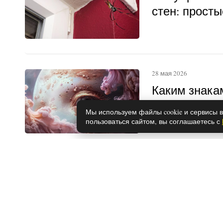
стен: прост
28 мая 2026
Каким знака
вещие сны
Мы используем файлы cookie и сервисы в
пользоваться сайтом, вы соглашаетесь с
20 июля 2026
Роскачество
лучший стир
идеально о