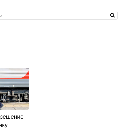
 решение
ику