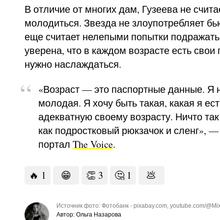
В отличие от многих дам, Гузеева не счит
молодиться. Звезда не злоупотребляет бь
еще считает нелепыми попытки подражать
уверена, что в каждом возрасте есть свои
нужно наслаждаться.
«Возраст — это паспортные данные. Я н
молодая. Я хочу быть такая, какая я есть
адекватную своему возрасту. Ничто так
как подростковый рюкзачок и сленг», —
портал
The Voice
.
🔥
1
😁
👏
3
🤔
1
💩
Источник фото: Фотобанк - pixabay.com, youtube.com/@Mix
Автор: Ольга Назарова