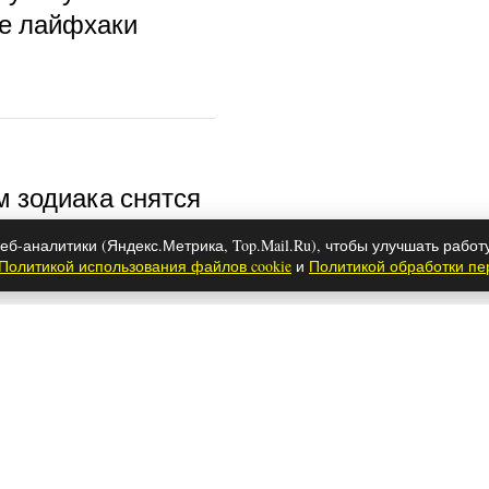
ые лайфхаки
м зодиака снятся
еб-аналитики (Яндекс.Метрика, Top.Mail.Ru), чтобы улучшать работ
Политикой использования файлов cookie
и
Политикой обработки п
 обнаружило
альный порошок,
тстирывающий