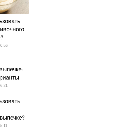
ьзовать
ливочного
е?
0:56
выпечке:
рианты
6:21
ьзовать
 выпечке?
5:11