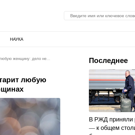
НАУКА
Последнее
т любую женщину: дело не…
старит любую
рщинах
В РЖД приняли
— к общем стол