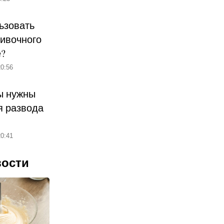
ьзовать
ливочного
е?
0:56
ы нужны
 развода
0:41
вости