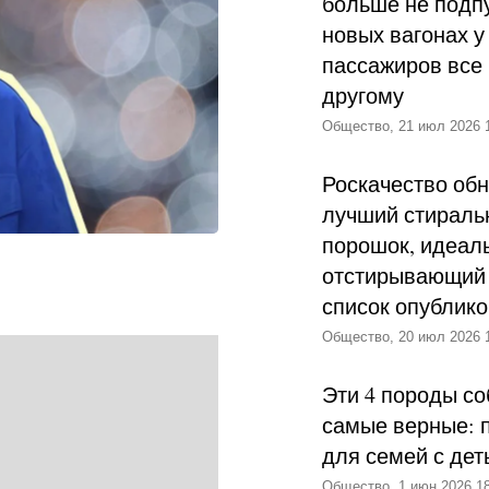
больше не подпу
новых вагонах у
пассажиров все 
другому
Общество, 21 июл 2026 
Роскачество об
лучший стираль
порошок, идеал
отстирывающий 
список опублик
Общество, 20 июл 2026 
Эти 4 породы со
самые верные: 
для семей с дет
Общество, 1 июн 2026 18