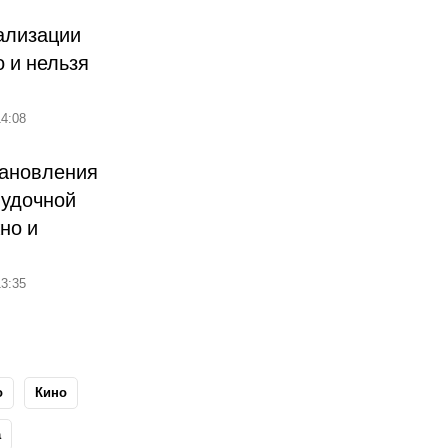
ализации
о и нельзя
4:08
тановления
лудочной
но и
3:35
о
Кино
а