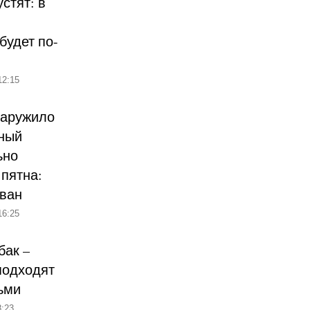
стят: в
будет по-
12:15
наружило
ный
ьно
пятна:
ован
16:25
бак –
подходят
ьми
:23