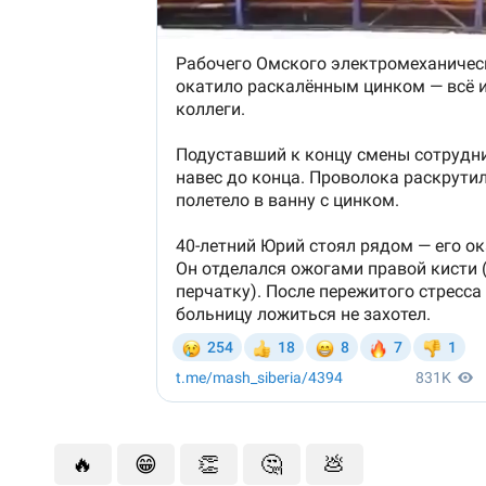
🔥
😁
👏
🤔
💩