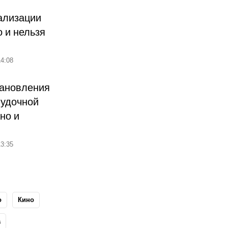
ализации
о и нельзя
4:08
тановления
лудочной
но и
3:35
о
Кино
а