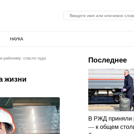
НАУКА
Последнее
ни рабочему: спасло чудо
а жизни
В РЖД приняли
— к общем стол