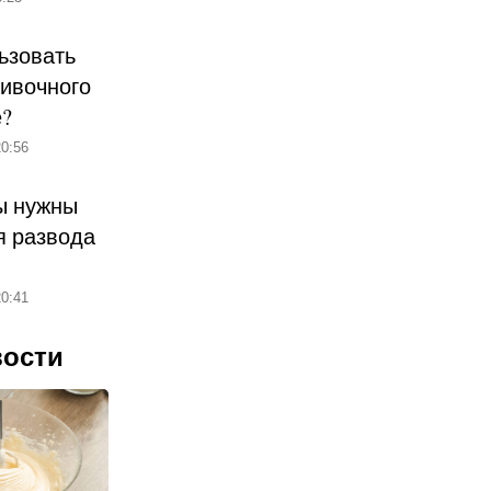
ьзовать
ливочного
е?
0:56
ы нужны
 развода
0:41
вости