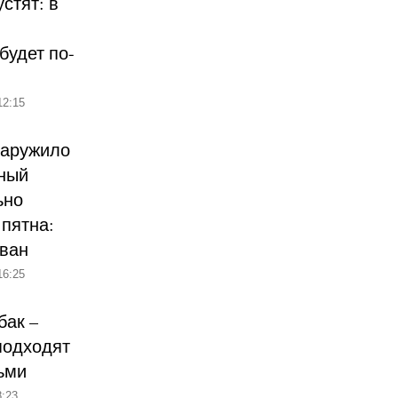
стят: в
будет по-
12:15
наружило
ный
ьно
пятна:
ован
16:25
бак –
подходят
ьми
:23