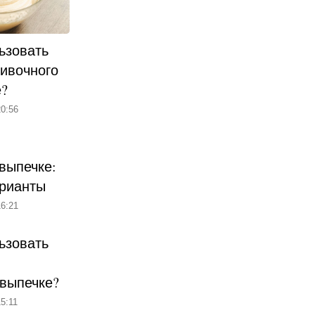
ьзовать
ливочного
е?
0:56
выпечке:
рианты
6:21
ьзовать
 выпечке?
5:11