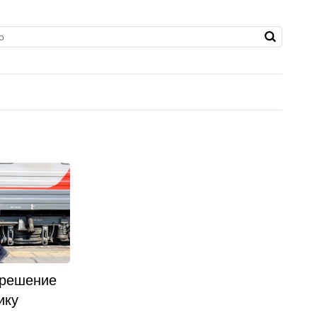
 решение
ику