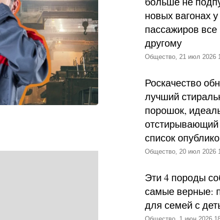
больше не подпу
новых вагонах у
пассажиров все 
другому
Общество, 21 июл 2026 
Роскачество об
лучший стираль
порошок, идеал
отстирывающий 
список опублик
Общество, 20 июл 2026 
Эти 4 породы со
самые верные: 
для семей с дет
Общество, 1 июн 2026 18