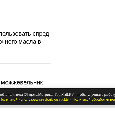
пользовать спред
очного масла в
 можжевельник
: свойства и
еб-аналитики (Яндекс.Метрика, Top.Mail.Ru), чтобы улучшать работ
зания
Политикой использования файлов cookie
и
Политикой обработки п