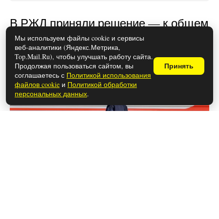
В РЖД приняли решение — к общем
столику больше не подпустят: в
Мы используем файлы cookie и сервисы
веб-аналитики (Яндекс.Метрика,
новых вагонах у пассажиров все
Top.Mail.Ru), чтобы улучшать работу сайта.
будет по-другому
Продолжая пользоваться сайтом, вы
Принять
соглашаетесь с
Политикой использования
файлов cookie
и
Политикой обработки
персональных данных
.
21 июля 2026