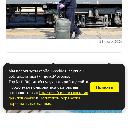
21 июля 2026
Роскачество обнаружило лучший
Мы используем файлы cookie и сервисы
стиральный порошок, идеально
веб-аналитики (Яндекс.Метрика,
отстирывающий пятна: список
Top.Mail.Ru), чтобы улучшать работу сайта.
Продолжая пользоваться сайтом, вы
Принять
опубликован
соглашаетесь с
Политикой использования
файлов cookie
и
Политикой обработки
персональных данных
.