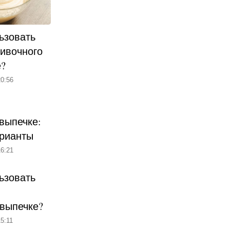
ьзовать
ливочного
е?
0:56
выпечке:
рианты
6:21
ьзовать
 выпечке?
5:11