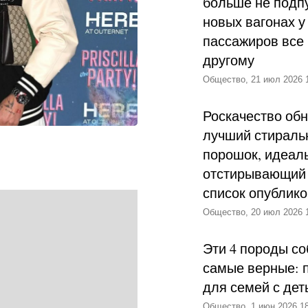
больше не подпу
новых вагонах у
пассажиров все 
другому
Общество, 21 июл 2026 
Роскачество об
лучший стираль
порошок, идеал
отстирывающий 
список опублик
Общество, 20 июл 2026 
Эти 4 породы со
самые верные: 
для семей с дет
Общество, 1 июн 2026 18