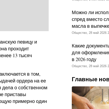
Можно ли испол
спред вместо с
масла в выпечк
Общество, 28 май 2026 2
анскую певицу и
Какие документ
 она проходит
для оформления
енее 13 тысяч
в 2026 году
Общество, 28 май 2026 2
аключается в том,
Главные но
ыдачей ордера на ее
я дела о собственном
ые приставы
яющую примерно один