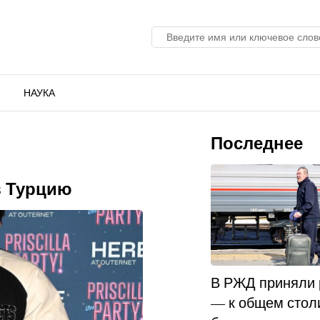
НАУКА
Последнее
в Турцию
В РЖД приняли
— к общем стол