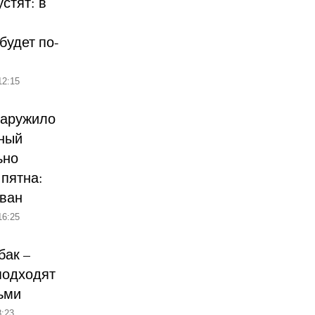
стят: в
будет по-
12:15
наружило
ный
ьно
пятна:
ован
16:25
бак –
подходят
ьми
:23