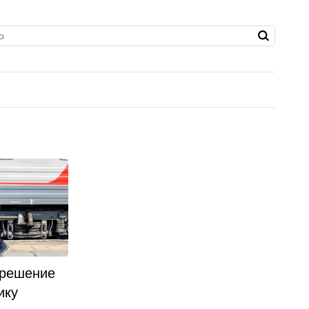
 решение
ику