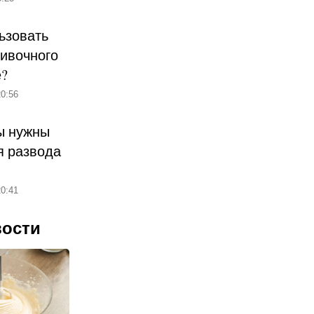
ьзовать
ливочного
е?
0:56
ы нужны
 развода
0:41
вости