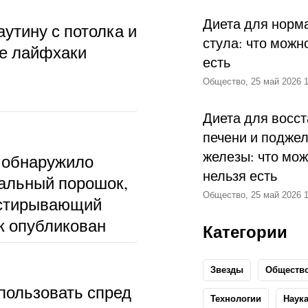
Диета для норм
аутину с потолка и
стула: что можн
ые лайфхаки
есть
Общество, 25 май 2026 1
Диета для восс
печени и подже
железы: что мож
 обнаружило
нельзя есть
альный порошок,
Общество, 25 май 2026 1
тстирывающий
к опубликован
Категории
Звезды
Обществ
пользовать спред
Технологии
Наук