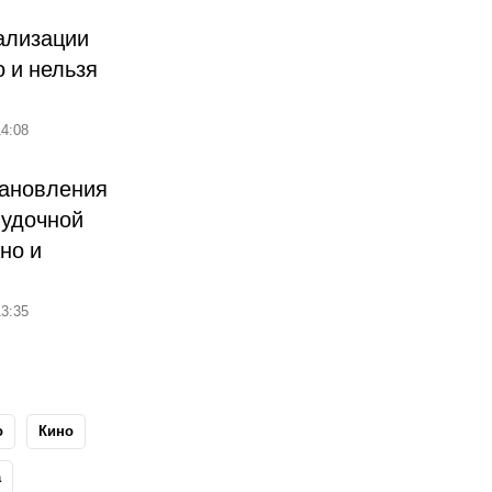
ализации
о и нельзя
4:08
тановления
лудочной
но и
3:35
о
Кино
а