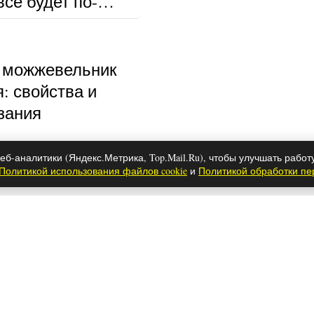
се будет по-
 можжевельник
: свойства и
зания
еб-аналитики (Яндекс.Метрика, Top.Mail.Ru), чтобы улучшать работ
Политикой использования файлов cookie
и
Политикой обработки п
тались Ханде
ем Бюрсин