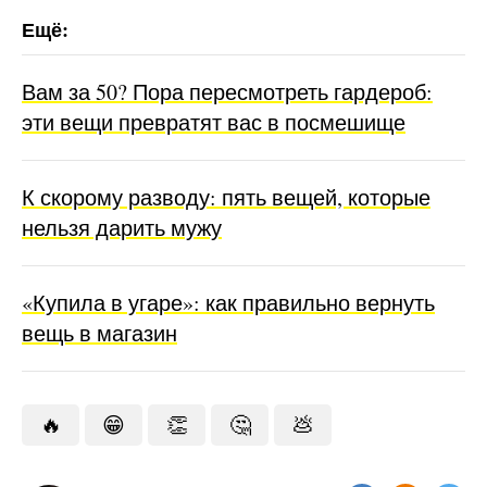
Вам за 50? Пора пересмотреть гардероб:
эти вещи превратят вас в посмешище
К скорому разводу: пять вещей, которые
нельзя дарить мужу
«Купила в угаре»: как правильно вернуть
вещь в магазин
🔥
😁
👏
🤔
💩