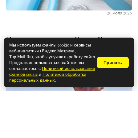
20 июля 2026
Почему расстались Ханде Эрчел и
Мы используем файлы cookie и сервисы
Керем Бюрсин
веб-аналитики (Яндекс.Метрика,
Top.Mail.Ru), чтобы улучшать работу сайта.
Продолжая пользоваться сайтом, вы
Принять
соглашаетесь с
Политикой использования
файлов cookie
и
Политикой обработки
персональных данных
.
28 мая 2026