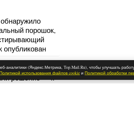
 обнаружило
альный порошок,
тстирывающий
к опубликован
еб-аналитики (Яндекс.Метрика, Top.Mail.Ru), чтобы улучшать работ
Политикой использования файлов cookie
и
Политикой обработки п
ли решение — к
ку больше не
 новых вагонах у
се будет по-