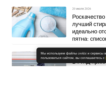
20 июля 2026
Роскачество
лучший стир
идеально о
пятна: списо
Мы используем файлы cookie и сервисы в
21 июля 2026
пользоваться сайтом, вы соглашаетесь с
В РЖД приня
общем столи
подпустят: в
пассажиров в
другому
28 мая 2026