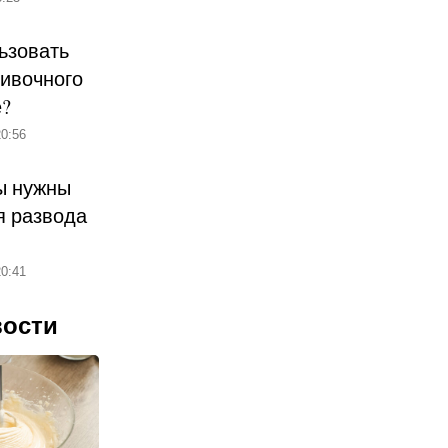
ьзовать
ливочного
е?
0:56
ы нужны
 развода
0:41
вости