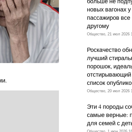
больше не подпу
новых вагонах у
пассажиров все 
другому
Общество, 21 июл 2026 
Роскачество об
лучший стираль
порошок, идеал
отстирывающий 
ми.
список опублик
Общество, 20 июл 2026 
Эти 4 породы со
самые верные: 
для семей с дет
Общество, 1 июн 2026 18