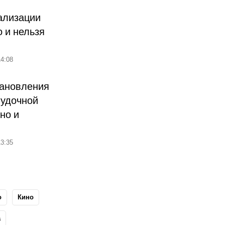
ализации
о и нельзя
4:08
тановления
лудочной
но и
3:35
о
Кино
а