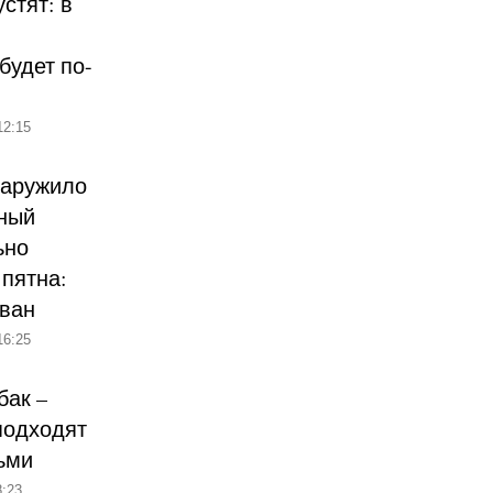
стят: в
будет по-
12:15
наружило
ный
ьно
пятна:
ован
16:25
бак –
подходят
ьми
:23