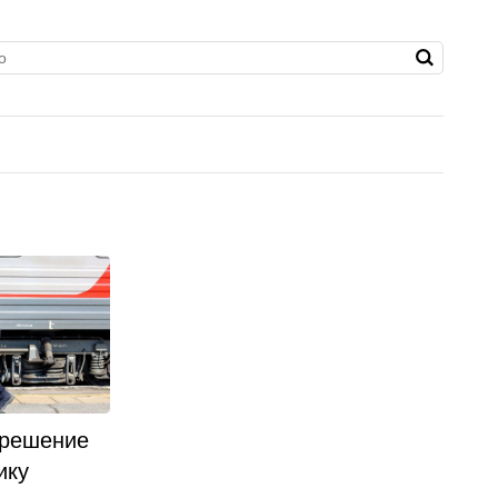
 решение
ику