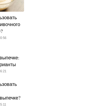
ьзовать
ливочного
е?
0:56
выпечке:
рианты
6:21
ьзовать
 выпечке?
5:11