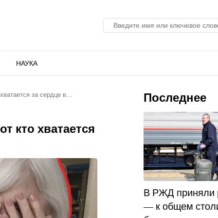
НАУКА
Последнее
о хватается за сердце в…
от кто хватается
В РЖД приняли
— к общем стол