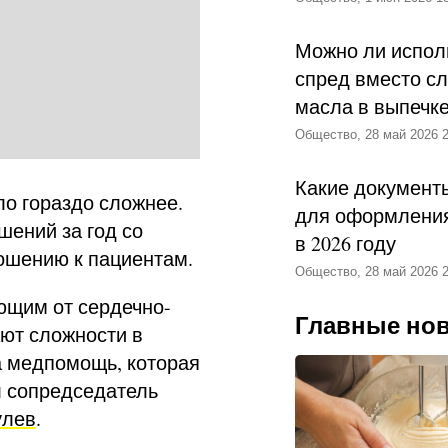
Можно ли испол
спред вместо с
масла в выпечк
Общество, 28 май 2026 2
Какие документ
о гораздо сложнее.
для оформления
шений за год со
в 2026 году
ошению к пациентам.
Общество, 28 май 2026 2
ющим от сердечно-
Главные но
ют сложности в
за медпомощь, которая
л сопредседатель
лев
.