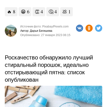
🔥
8
😁
6
👏
4
🤔
4
💩
1
Источник фото: Pixabay/Pexels.com
Автор: Дарья Бегишева
Опубликовано: 27 января 2023 06:15
Роскачество обнаружило лучший
стиральный порошок, идеально
отстирывающий пятна: список
опубликован