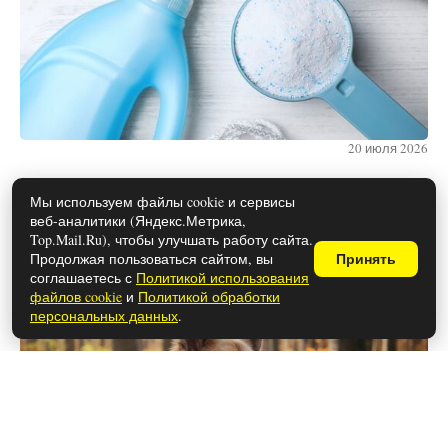
20 июля 2026
Мы используем файлы cookie и сервисы
веб-аналитики (Яндекс.Метрика,
Эти 4 породы собак – самые верные:
Top.Mail.Ru), чтобы улучшать работу сайта.
подходят для семей с детьми
Продолжая пользоваться сайтом, вы
Принять
соглашаетесь с
Политикой использования
файлов cookie
и
Политикой обработки
персональных данных
.