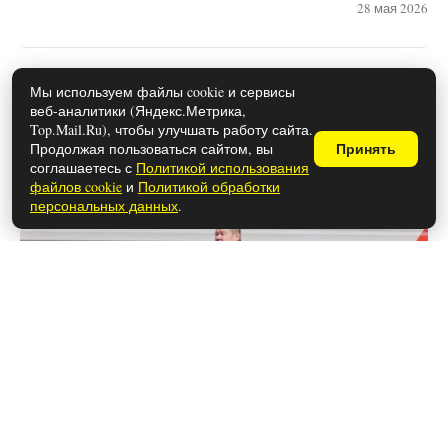
28 мая 2026
В РЖД приняли решение — к общем
Мы используем файлы cookie и сервисы
веб-аналитики (Яндекс.Метрика,
столику больше не подпустят: в
Top.Mail.Ru), чтобы улучшать работу сайта.
новых вагонах у пассажиров все
Продолжая пользоваться сайтом, вы
Принять
соглашаетесь с
Политикой использования
будет по-другому
файлов cookie
и
Политикой обработки
персональных данных
.