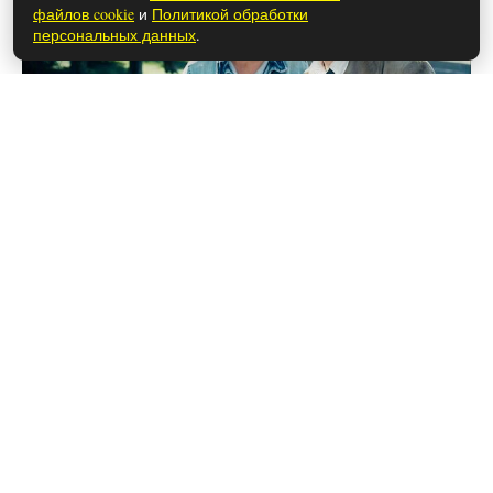
файлов cookie
и
Политикой обработки
персональных данных
.
26 мая 2026
Чем закончился сериал «Фишер»
(осторожно, спойлеры!)