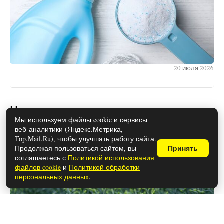
20 июля 2026
Чем полезен можжевельник для
Мы используем файлы cookie и сервисы
здоровья: свойства и
веб-аналитики (Яндекс.Метрика,
противопоказания
Top.Mail.Ru), чтобы улучшать работу сайта.
Продолжая пользоваться сайтом, вы
Принять
соглашаетесь с
Политикой использования
файлов cookie
и
Политикой обработки
персональных данных
.