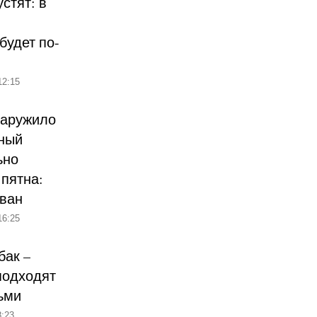
стят: в
будет по-
12:15
наружило
ный
ьно
пятна:
ован
16:25
бак –
подходят
ьми
:23