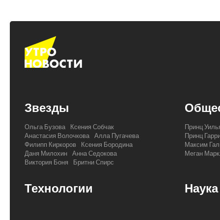
Звезды
Обще
Ольга Бузова
Ксения Собчак
Принц Уиль
Анастасия Волочкова
Алла Пугачева
Принц Гарр
Филипп Киркоров
Ксения Бородина
Максим Гал
Даня Милохин
Анна Седокова
Меган Марк
Виктория Боня
Бритни Спирс
Технологии
Наука