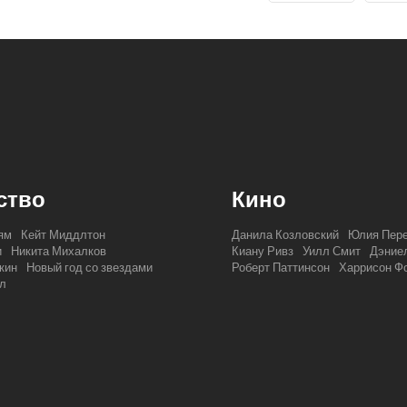
ство
Кино
ям
Кейт Миддлтон
Данила Козловский
Юлия Пер
и
Никита Михалков
Киану Ривз
Уилл Смит
Дэниел
кин
Новый год со звездами
Роберт Паттинсон
Харрисон Ф
л