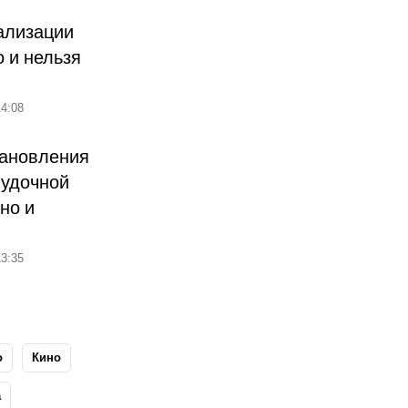
ализации
о и нельзя
4:08
тановления
лудочной
но и
3:35
о
Кино
а