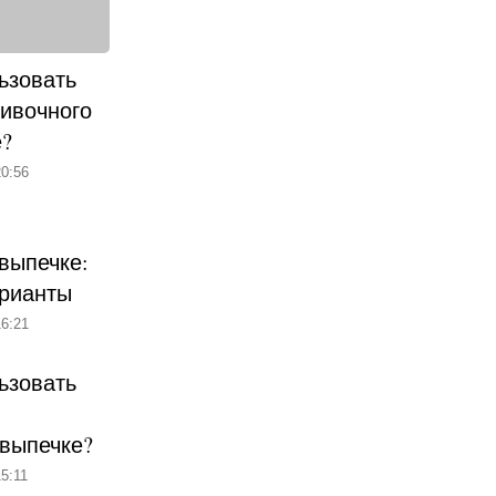
ьзовать
ливочного
е?
0:56
выпечке:
рианты
6:21
ьзовать
 выпечке?
5:11