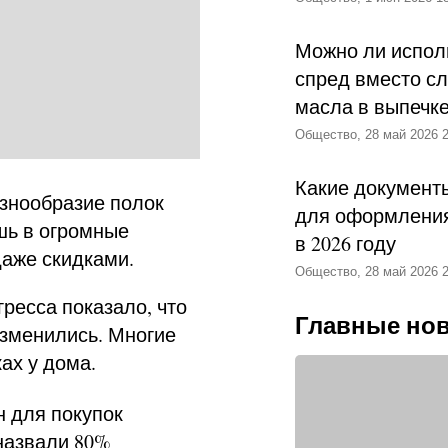
Можно ли испол
спред вместо с
масла в выпечк
Общество, 28 май 2026 2
Какие документ
азнообразие полок
для оформления
шь в огромные
в 2026 году
даже скидками.
Общество, 28 май 2026 2
ресса показало, что
Главные но
изменились. Многие
ах у дома.
 для покупок
назвали 80%