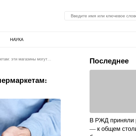
НАУКА
Последнее
етам: эти магазины могут…
пермаркетам:
В РЖД приняли
— к общем стол