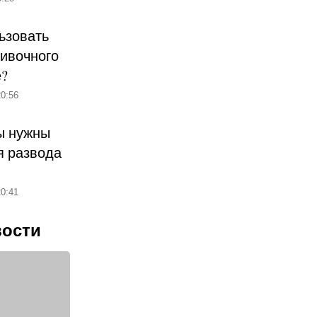
ьзовать
ливочного
е?
0:56
ы нужны
 развода
0:41
вости