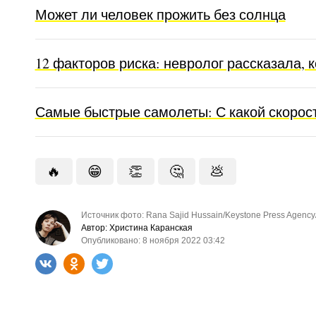
Может ли человек прожить без солнца
12 факторов риска: невролог рассказала, 
Самые быстрые самолеты: С какой скорос
🔥
😁
👏
🤔
💩
Источник фото: Rana Sajid Hussain/Keystone Press Agency
Автор: Христина Каранская
Опубликовано: 8 ноября 2022 03:42