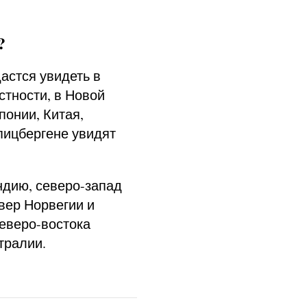
?
астся увидеть в
стности, в Новой
понии, Китая,
пицбергене увидят
ндию, северо-запад
вер Норвегии и
еверо-востока
тралии.