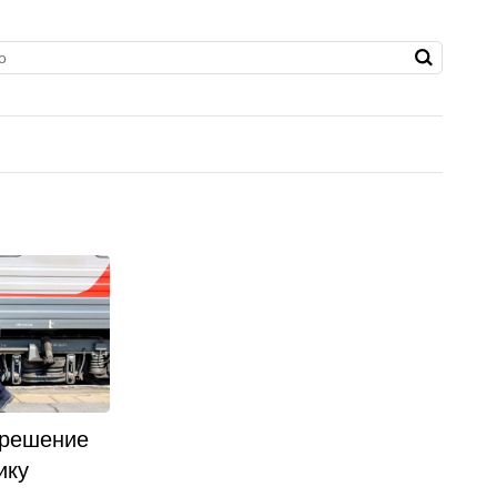
 решение
ику