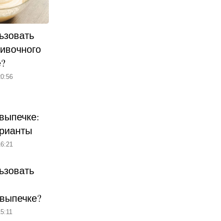
ьзовать
ливочного
е?
0:56
выпечке:
рианты
6:21
ьзовать
 выпечке?
5:11