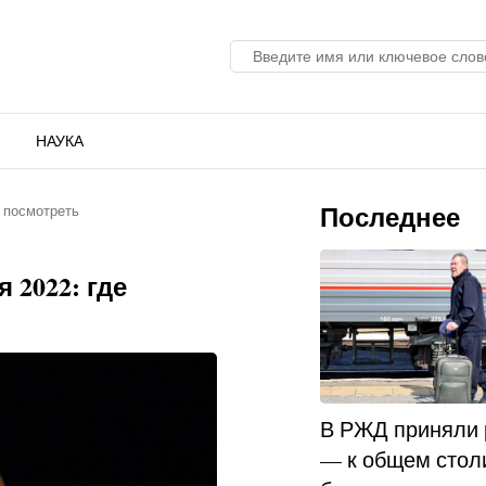
НАУКА
Последнее
е посмотреть
 2022: где
В РЖД приняли
— к общем стол