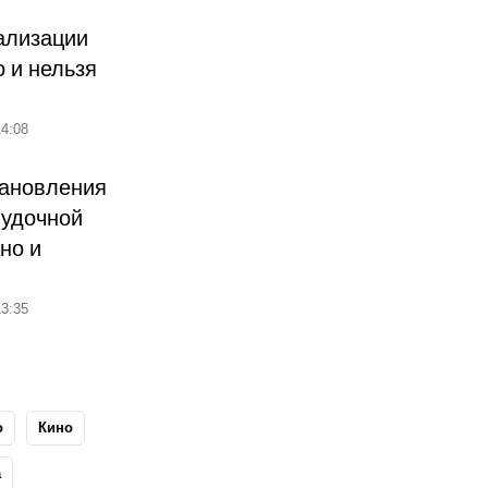
ализации
о и нельзя
4:08
тановления
лудочной
но и
3:35
о
Кино
а