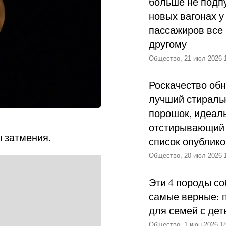
больше не подпу
новых вагонах у
пассажиров все 
другому
Общество, 21 июл 2026 
Роскачество об
лучший стираль
порошок, идеал
отстирывающий 
ы затмения.
список опублик
Общество, 20 июл 2026 
Эти 4 породы со
самые верные: 
для семей с дет
Общество, 1 июн 2026 18