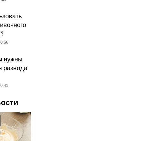
ьзовать
ливочного
е?
0:56
ы нужны
 развода
0:41
вости