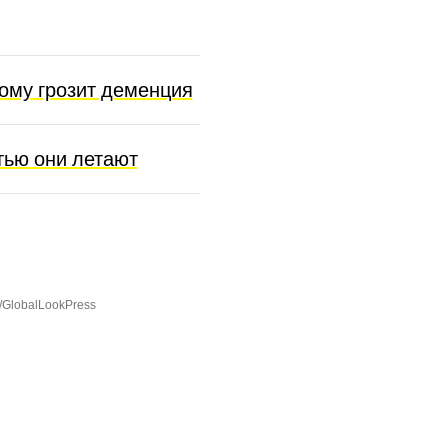
кому грозит деменция
тью они летают
/GlobalLookPress