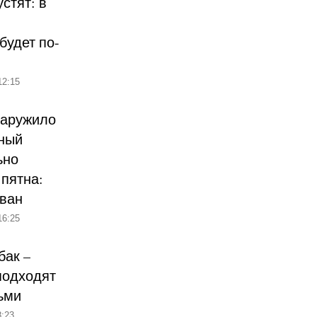
стят: в
будет по-
12:15
наружило
ный
ьно
пятна:
ован
16:25
бак –
подходят
ьми
:23