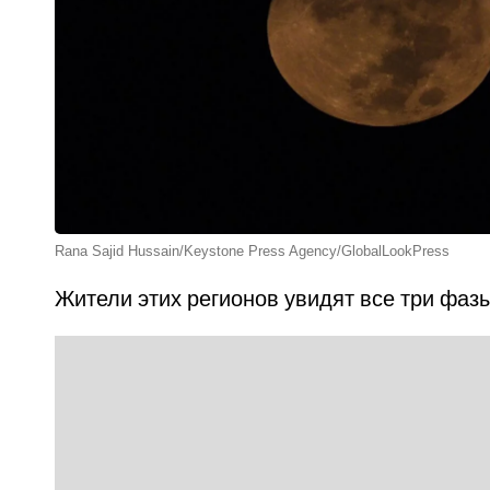
Rana Sajid Hussain/Keystone Press Agency/GlobalLookPress
Жители этих регионов увидят все три фаз