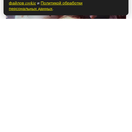
файлов cookie
и
Политикой обработки
персональных данных
.
28 мая 2026
Почему расстались Ханде Эрчел и
Керем Бюрсин