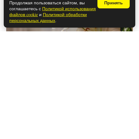
Продолжая пользоваться сайтом, вы
Принять
соглашаетесь с
Политикой использования
файлов cookie
и
Политикой обработки
персональных данных
.
28 мая 2026
Чем закончился последний сезон
сериала «Шифр» (осторожно,
спойлеры!)