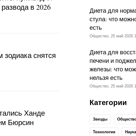
развода в 2026
Диета для норм
стула: что можн
есть
Общество, 25 май 2026 1
Диета для восс
м зодиака снятся
печени и подже
железы: что мож
нельзя есть
Общество, 25 май 2026 1
Категории
тались Ханде
Звезды
Обществ
ем Бюрсин
Технологии
Наук