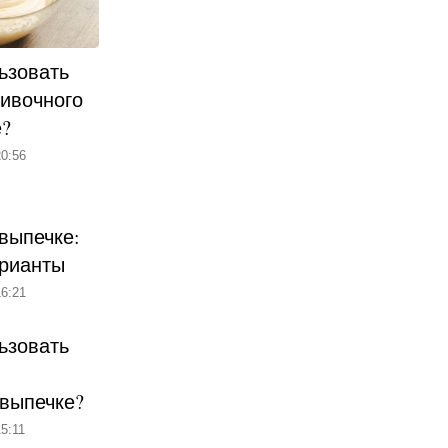
ьзовать
ливочного
е?
0:56
выпечке:
рианты
6:21
ьзовать
 выпечке?
5:11