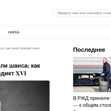
НАУКА
Последнее
са: как умер бывший папа …
ли шанса: как
дикт XVI
В РЖД приняли
— к общем стол