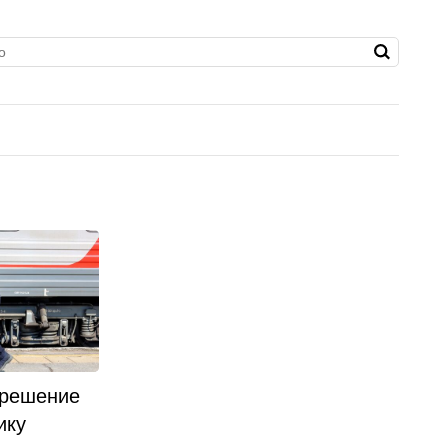
 решение
ику