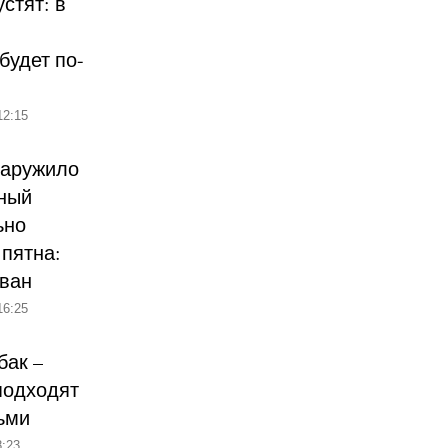
стят: в
будет по-
12:15
наружило
ный
ьно
пятна:
ован
16:25
бак –
подходят
ьми
:23