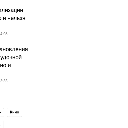
ализации
о и нельзя
4:08
тановления
лудочной
но и
3:35
о
Кино
а