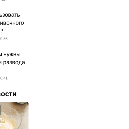
ьзовать
ливочного
е?
0:56
ы нужны
 развода
0:41
вости