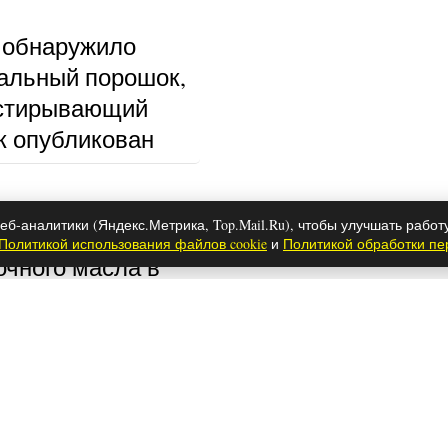
 обнаружило
альный порошок,
тстирывающий
к опубликован
еб-аналитики (Яндекс.Метрика, Top.Mail.Ru), чтобы улучшать работ
пользовать спред
Политикой использования файлов cookie
и
Политикой обработки п
очного масла в
аутину с потолка и