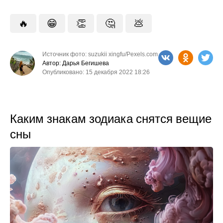
🔥
😁
👏
🤔
💩
Источник фото: suzukii xingfu/Pexels.com
Автор: Дарья Бегишева
Опубликовано: 15 декабря 2022 18:26
Каким знакам зодиака снятся вещие
сны