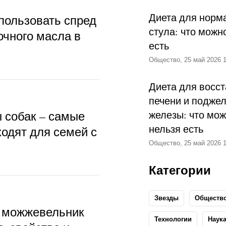
Диета для норм
пользовать спред
стула: что можн
очного масла в
есть
Общество, 25 май 2026 1
Диета для восс
печени и подже
ы собак – самые
железы: что мож
нельзя есть
ходят для семей с
Общество, 25 май 2026 1
Категории
Звезды
Обществ
 можжевельник
Технологии
Наук