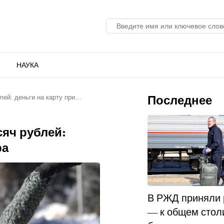
НАУКА
Последнее
лей: деньги на карту при…
яч рублей:
ра
В РЖД приняли
— к общем стол