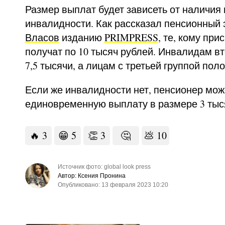
Размер выплат будет зависеть от наличия 
инвалидности. Как рассказал пенсионный 
Власов
изданию
PRIMPRESS
, те, кому при
получат по 10 тысяч рублей. Инвалидам в
7,5 тысячи, а лицам с третьей группой пол
Если же инвалидности нет, пенсионер мож
единовременную выплату в размере 3 тыс
🔥
3
😁
5
👏
3
🤔
💩
10
Источник фото: global look press
Автор: Ксения Пронина
Опубликовано: 13 февраля 2023 10:20