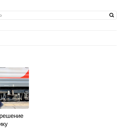
 решение
ику