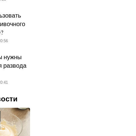
ьзовать
ливочного
е?
0:56
ы нужны
 развода
0:41
вости