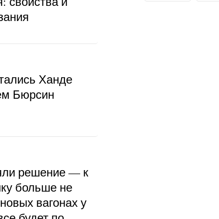
: свойства и
зания
тались Ханде
ем Бюрсин
ли решение — к
ку больше не
 новых вагонах у
се будет по-