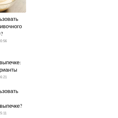
ьзовать
ливочного
е?
0:56
выпечке:
рианты
6:21
ьзовать
 выпечке?
5:11