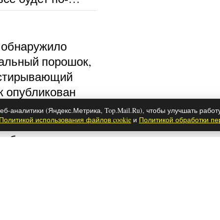
 обнаружило
альный порошок,
тстирывающий
к опубликован
еб-аналитики (Яндекс.Метрика, Top.Mail.Ru), чтобы улучшать работ
Политикой использования файлов cookie
и
Политикой обработки п
чтобы муж
л на родах:
 подготовка