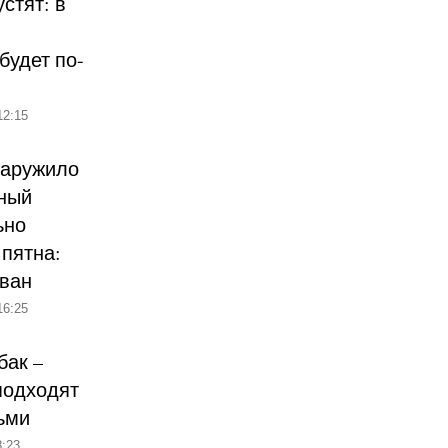
стят: в
будет по-
12:15
наружило
ный
ьно
пятна:
ован
16:25
бак –
подходят
ьми
:23