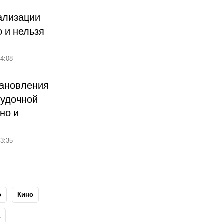
ализации
о и нельзя
4:08
тановления
лудочной
но и
3:35
о
Кино
а