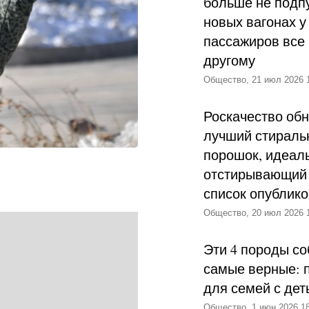
больше не подпу
новых вагонах у
пассажиров все 
другому
Общество, 21 июл 2026 
Роскачество об
лучший стираль
порошок, идеал
отстирывающий 
список опублик
Общество, 20 июл 2026 
Эти 4 породы со
самые верные: 
для семей с дет
Общество, 1 июн 2026 18