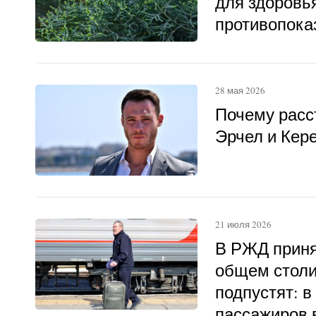
для здоровья
противопока
28 мая 2026
Почему расс
Эрчел и Кер
21 июля 2026
В РЖД приня
общем столи
подпустят: в
пассажиров в