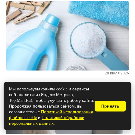
20 июля 2026
Мы используем файлы cookie и сервисы
веб-аналитики (Яндекс.Метрика,
Что нужно, чтобы муж
Top.Mail.Ru), чтобы улучшать работу сайта.
присутствовал на родах: документы
Продолжая пользоваться сайтом, вы
Принять
соглашаетесь с
Политикой использования
и подготовка
файлов cookie
и
Политикой обработки
персональных данных
.