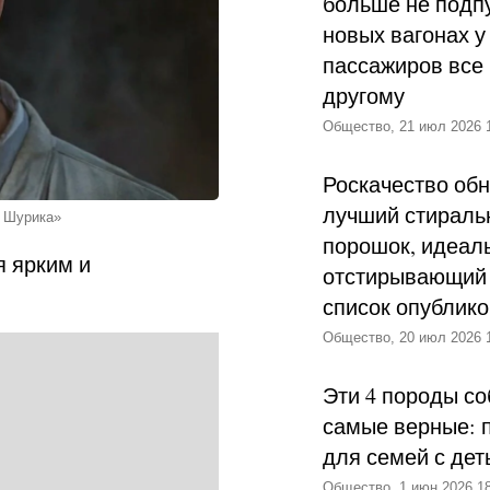
больше не подпу
новых вагонах у
пассажиров все 
другому
Общество, 21 июл 2026 
Роскачество об
лучший стираль
я Шурика»
порошок, идеал
я ярким и
отстирывающий 
список опублик
Общество, 20 июл 2026 
Эти 4 породы со
самые верные: 
для семей с дет
Общество, 1 июн 2026 18