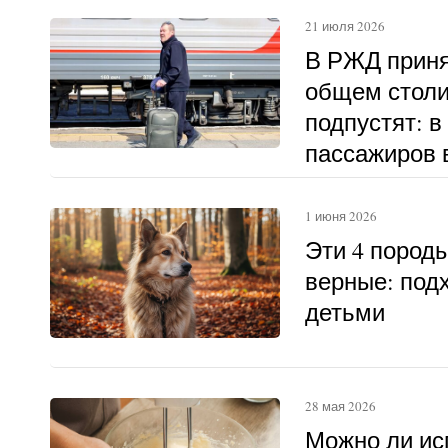
21 июля 2026
В РЖД приня
общем столи
подпустят: в
пассажиров в
другому
1 июня 2026
Эти 4 пород
верные: под
детьми
28 мая 2026
Можно ли ис