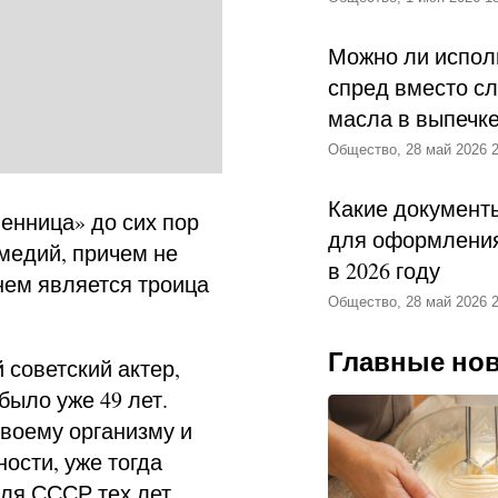
Можно ли испол
спред вместо с
масла в выпечк
Общество, 28 май 2026 2
Какие документ
енница» до сих пор
для оформления
медий, причем не
в 2026 году
нем является троица
Общество, 28 май 2026 2
Главные но
 советский актер,
было уже 49 лет.
своему организму и
ости, уже тогда
ля СССР тех лет