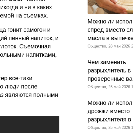
икогда и ни в каких
лемой на съемках.
Можно ли испол
ца гонит самогон и
спред вместо с
ий пенный напиток, и
масла в выпечк
глоток. Съемочная
Общество, 28 май 2026 2
гольными напитками,
Чем заменить
разрыхлитель в 
ер все-таки
проверенные ва
го люди после
Общество, 25 май 2026 1
раз являются полными
Можно ли испол
дрожжи вместо
разрыхлителя в
Общество, 25 май 2026 1