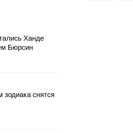
тались Ханде
ем Бюрсин
м зодиака снятся