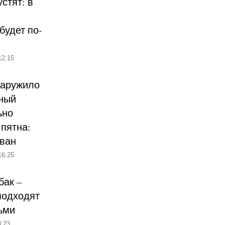
стят: в
будет по-
12:15
наружило
ный
ьно
пятна:
ован
16:25
бак –
подходят
ьми
:23