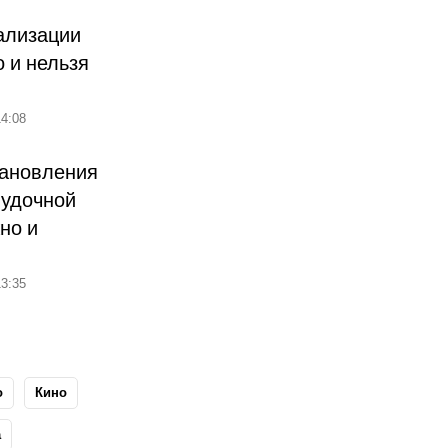
ализации
о и нельзя
4:08
тановления
лудочной
но и
3:35
о
Кино
а