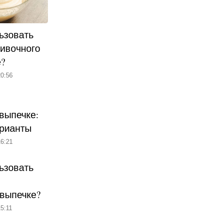
ьзовать
ливочного
е?
0:56
выпечке:
рианты
6:21
ьзовать
 выпечке?
5:11