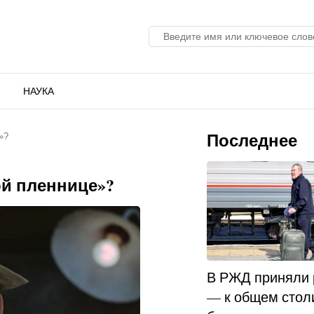
НАУКА
Последнее
»?
ой пленнице»?
В РЖД приняли
— к общем стол