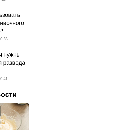
ьзовать
ливочного
е?
0:56
ы нужны
 развода
0:41
вости