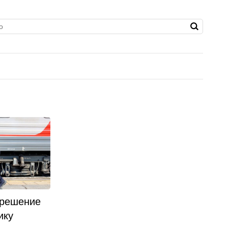
 решение
ику