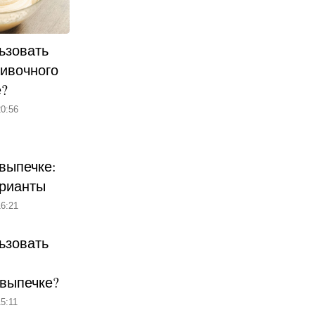
ьзовать
ливочного
е?
0:56
выпечке:
рианты
6:21
ьзовать
 выпечке?
5:11