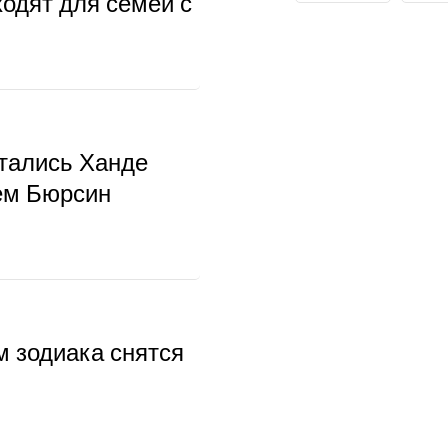
ходят для семей с
тались Ханде
ем Бюрсин
м зодиака снятся