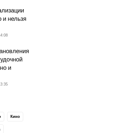
ализации
о и нельзя
4:08
тановления
лудочной
но и
3:35
о
Кино
а