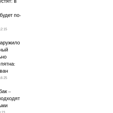
стят: в
будет по-
12:15
наружило
ный
ьно
пятна:
ован
16:25
бак –
подходят
ьми
:23