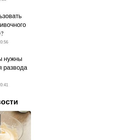
ьзовать
ливочного
е?
0:56
ы нужны
 развода
0:41
вости