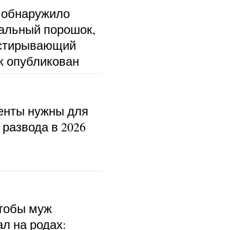
 обнаружило
альный порошок,
тстирывающий
к опубликован
енты нужны для
развода в 2026
чтобы муж
л на родах: