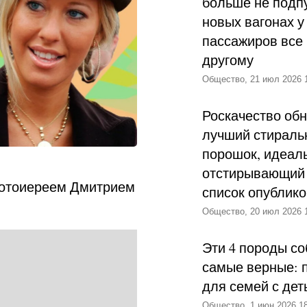
больше не подпу
новых вагонах у
пассажиров все 
другому
Общество, 21 июл 2026 
Роскачество об
лучший стираль
порошок, идеал
отстирывающий 
ротоиереем Дмитрием
список опублик
Общество, 20 июл 2026 
Эти 4 породы со
самые верные: 
для семей с дет
Общество, 1 июн 2026 18