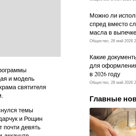
Можно ли испол
спред вместо с
масла в выпечк
Общество, 28 май 2026 2
Какие документ
для оформления
программы
в 2026 году
щая и модель
Общество, 28 май 2026 2
храма святителя
.
Главные но
снулся темы
дарчук и Рощин
т почти девять
-аккаунте.