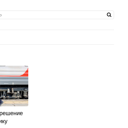
 решение
ику