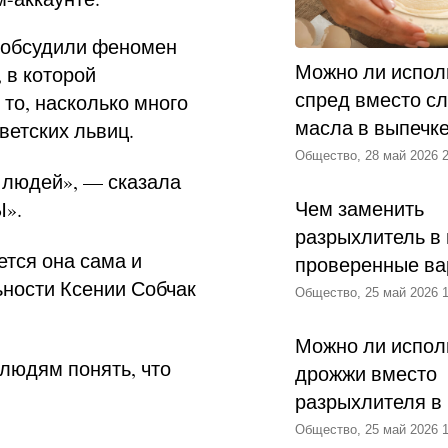
 обсудили феномен
Можно ли испол
 в которой
спред вместо с
 то, насколько много
масла в выпечк
ветских львиц.
Общество, 28 май 2026 2
 людей», — сказала
Чем заменить
Ы».
разрыхлитель в 
ется она сама и
проверенные ва
ьности Ксении Собчак
Общество, 25 май 2026 1
Можно ли испол
людям понять, что
дрожжи вместо
разрыхлителя в
Общество, 25 май 2026 1