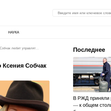
НАУКА
Последнее
 Собчак любит управлят…
о Ксения Собчак
В РЖД приняли
— к общем стол