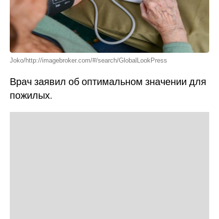
Joko/http://imagebroker.com/#/search/GlobalLookPress
Врач заявил об оптимальном значении для
пожилых.