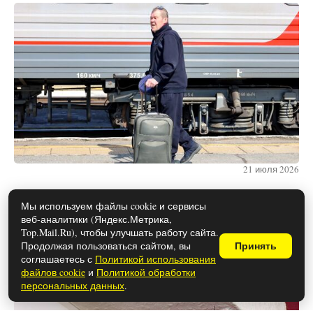
21 июля 2026
Мы используем файлы cookie и сервисы
веб-аналитики (Яндекс.Метрика,
Как убрать паутину с потолка и стен:
Top.Mail.Ru), чтобы улучшать работу сайта.
простые лайфхаки
Продолжая пользоваться сайтом, вы
Принять
соглашаетесь с
Политикой использования
файлов cookie
и
Политикой обработки
персональных данных
.