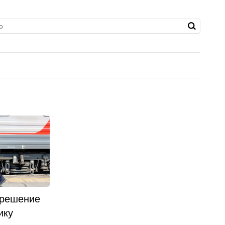
 решение
ику