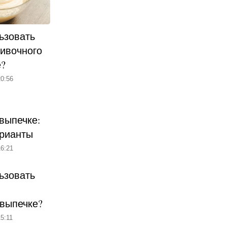
ьзовать
ливочного
е?
0:56
выпечке:
рианты
6:21
ьзовать
 выпечке?
5:11