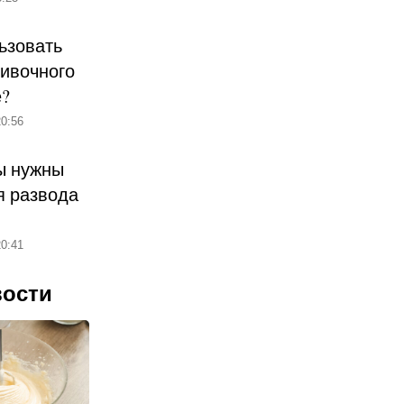
ьзовать
ливочного
е?
0:56
ы нужны
 развода
0:41
вости