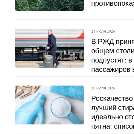
противопока
21 июля 2026
В РЖД приня
общем столи
подпустят: в
пассажиров в
другому
20 июля 2026
Роскачество
лучший стир
идеально о
пятна: списо