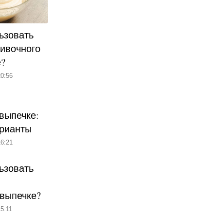
ьзовать
ливочного
е?
0:56
выпечке:
рианты
6:21
ьзовать
 выпечке?
5:11