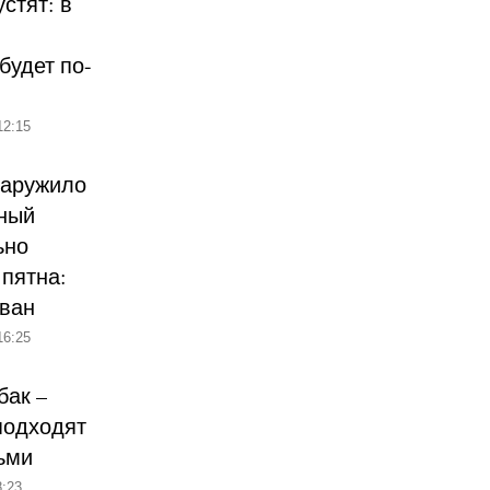
стят: в
будет по-
12:15
наружило
ный
ьно
пятна:
ован
16:25
бак –
подходят
ьми
:23