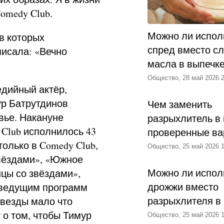
omedy Club.
Можно ли испол
в которых
спред вместо с
писала: «Вечно
масла в выпечк
Общество, 28 май 2026 2
едийный актёр,
р Батрутдинов
Чем заменить
вье. Накануне
разрыхлитель в 
 Club исполнилось 43
проверенные ва
только в Comedy Club,
Общество, 25 май 2026 1
звёздами», «Южное
Можно ли испол
нцы со звёздами»,
дрожжи вместо
л ведущим программ
разрыхлителя в
звезды мало что
 о том, чтобы Тимур
Общество, 25 май 2026 1