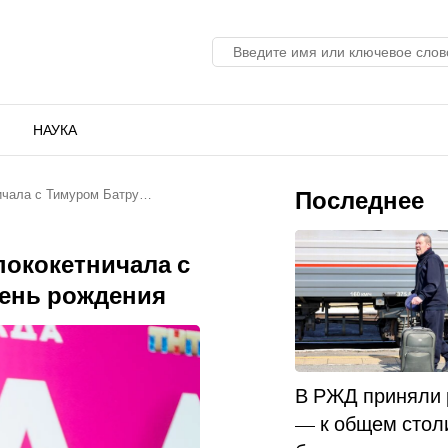
НАУКА
Последнее
ничала с Тимуром Батру…
пококетничала с
день рождения
В РЖД приняли
— к общем стол