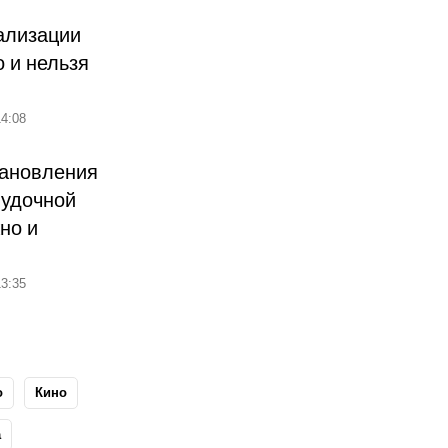
ализации
о и нельзя
4:08
тановления
лудочной
но и
3:35
о
Кино
а