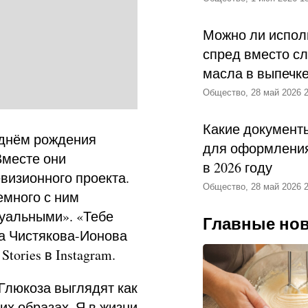
Можно ли испол
спред вместо с
масла в выпечк
Общество, 28 май 2026 2
Какие документ
днём рождения
для оформления
Вместе они
в 2026 году
визионного проекта.
Общество, 28 май 2026 2
емного с ним
суальными». «Тебе
Главные но
ла Чистякова-Ионова
tories в Instagram.
 Глюкоза выглядят как
их образах. Я в жизни