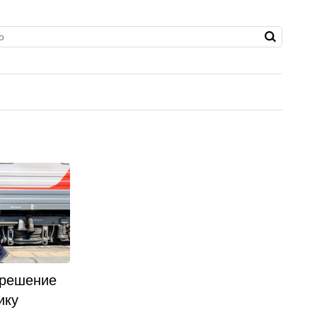
 решение
ику