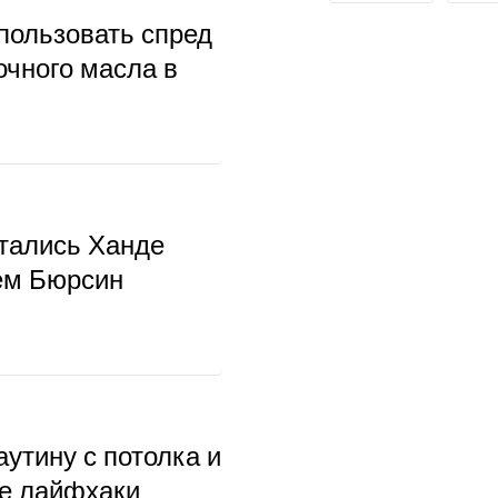
пользовать спред
очного масла в
тались Ханде
ем Бюрсин
аутину с потолка и
ые лайфхаки