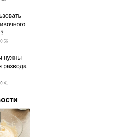
ьзовать
ливочного
е?
0:56
ы нужны
 развода
0:41
вости