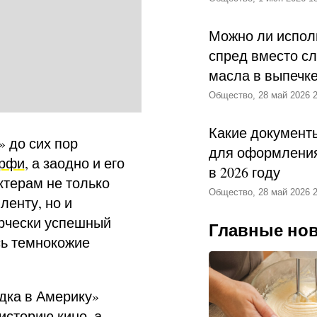
Можно ли испол
спред вместо с
масла в выпечк
Общество, 28 май 2026 2
Какие документ
 до сих пор
для оформления
рфи
, а заодно и его
в 2026 году
ктерам не только
Общество, 28 май 2026 2
ленту, но и
ерчески успешный
Главные но
сь темнокожие
дка в Америку»
историю кино, а