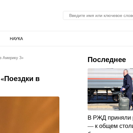
НАУКА
Последнее
в Америку 3»
 «Поездки в
В РЖД приняли
— к общем стол