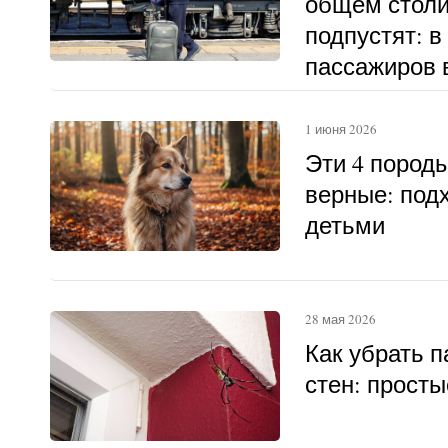
общем столи
подпустят: в
пассажиров в
другому
1 июня 2026
Эти 4 пород
верные: под
детьми
28 мая 2026
Как убрать п
стен: прост