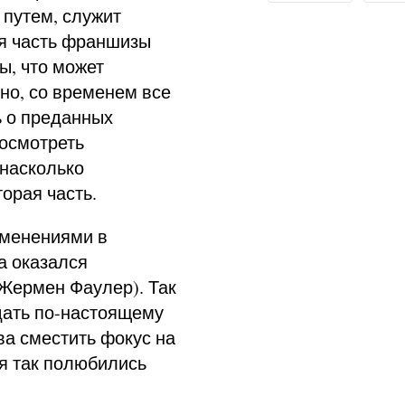
 путем, служит
ая часть франшизы
ы, что может
но, со временем все
ь о преданных
посмотреть
 насколько
орая часть.
зменениями в
а оказался
Жермен Фаулер). Так
здать по-настоящему
а сместить фокус на
ия так полюбились