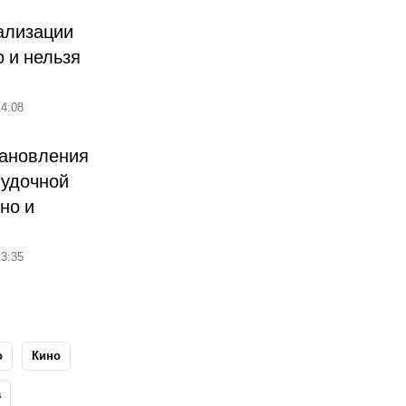
ализации
о и нельзя
4:08
тановления
лудочной
но и
3:35
о
Кино
а