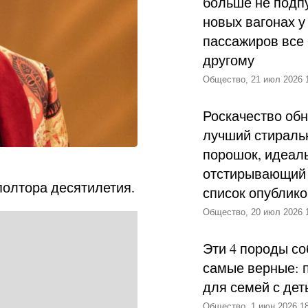
больше не подпу
новых вагонах у
пассажиров все 
другому
Общество, 21 июл 2026 
Роскачество об
лучший стираль
порошок, идеал
отстирывающий 
полтора десятилетия.
список опублик
Общество, 20 июл 2026 
Эти 4 породы со
самые верные: 
для семей с дет
Общество, 1 июн 2026 18