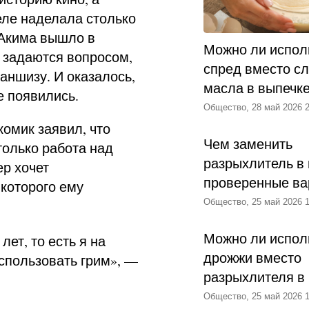
еле наделала столько
Акима вышло в
Можно ли испол
 задаются вопросом,
спред вместо с
аншизу. И оказалось,
масла в выпечк
е появились.
Общество, 28 май 2026 2
комик заявил, что
Чем заменить
только работа над
разрыхлитель в 
ер хочет
проверенные ва
 которого ему
Общество, 25 май 2026 1
Можно ли испол
ет, то есть я на
дрожжи вместо
спользовать грим», —
разрыхлителя в
Общество, 25 май 2026 1