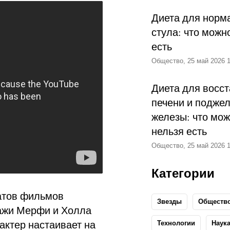
Диета для норм
стула: что можн
есть
Общество, 25 май 2026 1
Диета для восс
печени и подже
железы: что мож
нельзя есть
Общество, 25 май 2026 1
Категории
атов фильмов
Звезды
Обществ
нажи Мерфи и Холла
 актер настаивает на
Технологии
Наук