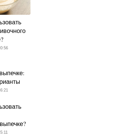
ьзовать
ливочного
е?
0:56
выпечке:
рианты
6:21
ьзовать
 выпечке?
5:11