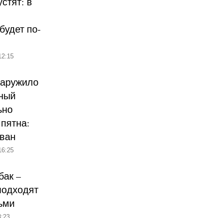
стят: в
будет по-
12:15
наружило
ный
ьно
пятна:
ован
16:25
бак –
подходят
ьми
:23