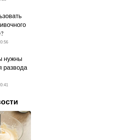
ьзовать
ливочного
е?
0:56
ы нужны
 развода
0:41
вости