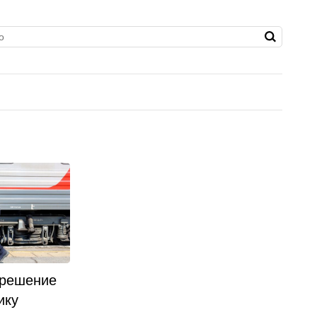
 решение
ику