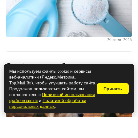
20 июля 2026
Эти 4 породы собак – самые верные:
Мы используем файлы cookie и сервисы
подходят для семей с детьми
веб-аналитики (Яндекс.Метрика,
Top.Mail.Ru), чтобы улучшать работу сайта.
Продолжая пользоваться сайтом, вы
Принять
соглашаетесь с
Политикой использования
файлов cookie
и
Политикой обработки
персональных данных
.