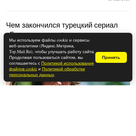
Чем закончился турецкий сериал
«Беззащитные» (осторожно,
Мы используем файлы cookie и сервисы
спойлеры!)
веб-аналитики (Яндекс.Метрика,
Top.Mail.Ru), чтобы улучшать работу сайта.
Продолжая пользоваться сайтом, вы
Принять
соглашаетесь с
Политикой использования
файлов cookie
и
Политикой обработки
персональных данных
.
26 мая 2026