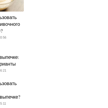
ьзовать
ливочного
е?
0:56
выпечке:
рианты
6:21
ьзовать
 выпечке?
5:11