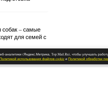
ы собак – самые
ходят для семей с
еб-аналитики (Яндекс.Метрика, Top.Mail.Ru), чтобы улучшать работ
Политикой использования файлов cookie
и
Политикой обработки п
аутину с потолка и
ые лайфхаки