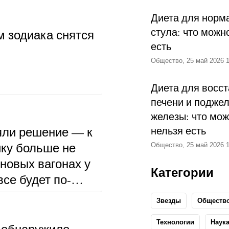
Диета для норм
стула: что можн
м зодиака снятся
есть
Общество, 25 май 2026 1
Диета для восс
печени и подже
железы: что мож
ли решение — к
нельзя есть
ку больше не
Общество, 25 май 2026 1
 новых вагонах у
Категории
се будет по-
Звезды
Обществ
Технологии
Наук
 обнаружило