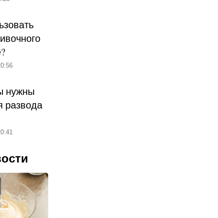
ьзовать
ливочного
е?
0:56
ы нужны
 развода
0:41
вости