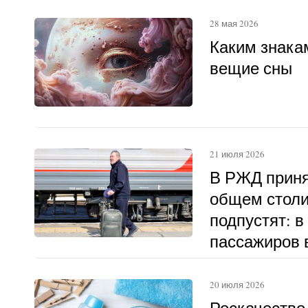
28 мая 2026
Каким знака
вещие сны
21 июля 2026
В РЖД приня
общем столи
подпустят: в
пассажиров в
другому
20 июля 2026
Роскачество