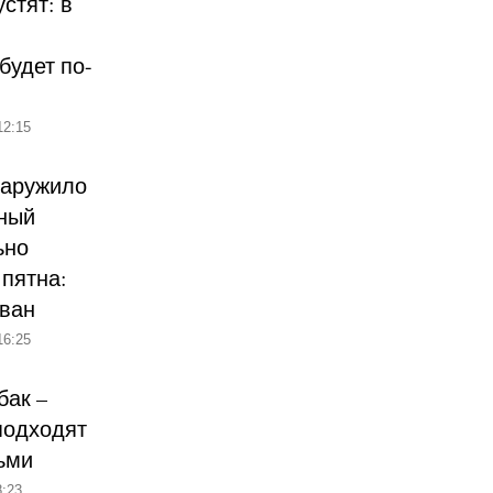
стят: в
будет по-
12:15
наружило
ный
ьно
пятна:
ован
16:25
бак –
подходят
ьми
:23