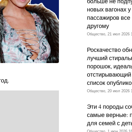
больше не подпу
новых вагонах у
пассажиров все 
другому
Общество, 21 июл 2026 
Роскачество об
лучший стираль
порошок, идеал
отстирывающий 
од.
список опублик
Общество, 20 июл 2026 
Эти 4 породы со
самые верные: 
для семей с дет
Общество, 1 июн 2026 18