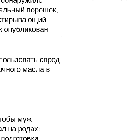
альный порошок,
тстирывающий
к опубликован
пользовать спред
очного масла в
чтобы муж
л на родах:
 подготовка