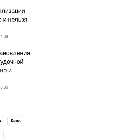
ализации
о и нельзя
4:08
тановления
лудочной
но и
3:35
о
Кино
а