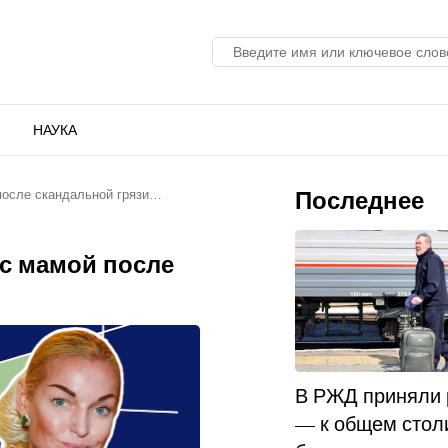
НАУКА
Последнее
после скандальной грязи…
с мамой после
В РЖД приняли
— к общем стол