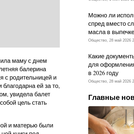
Можно ли испол
спред вместо с
масла в выпечк
Общество, 28 май 2026 2
Какие документ
вила маму с днем
для оформления
-летняя балерина
в 2026 году
ия с родительницей и
Общество, 28 май 2026 2
 благодарна ей за то,
ком, увидела балет
Главные но
собой цель стать
ой и матерью были
ьной книги под