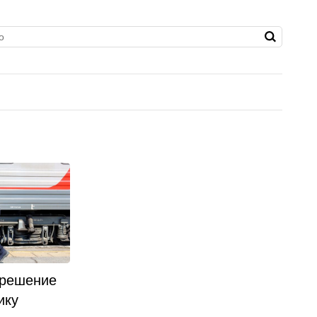
 решение
ику