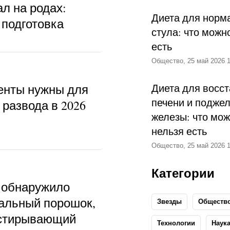
л на родах:
Диета для норм
 подготовка
стула: что можн
есть
Общество, 25 май 2026 1
енты нужны для
Диета для восс
печени и подже
развода в 2026
железы: что мож
нельзя есть
Общество, 25 май 2026 1
Категории
 обнаружило
альный порошок,
Звезды
Обществ
тстирывающий
Технологии
Наук