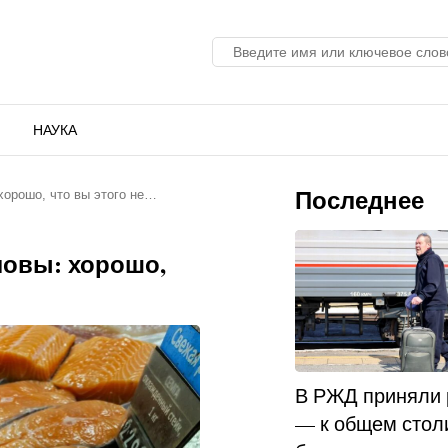
НАУКА
Последнее
хорошо, что вы этого не…
ловы: хорошо,
В РЖД приняли
— к общем стол