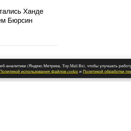
тались Ханде
ем Бюрсин
м зодиака снятся
еб-аналитики (Яндекс.Метрика, Top.Mail.Ru), чтобы улучшать работ
Политикой использования файлов cookie
и
Политикой обработки п
ы собак – самые