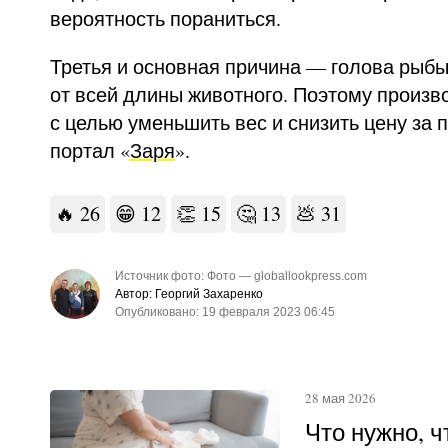
вероятность пораниться.
Третья и основная причина — голова рыбы
от всей длины животного. Поэтому произв
с целью уменьшить вес и снизить цену за 
портал «
Заря
».
🔥
26
😁
12
👏
15
🤔
13
💩
31
Источник фото: Фото — globallookpress.com
Автор: Георгий Захаренко
Опубликовано: 19 февраля 2023 06:45
28 мая 2026
Что нужно, 