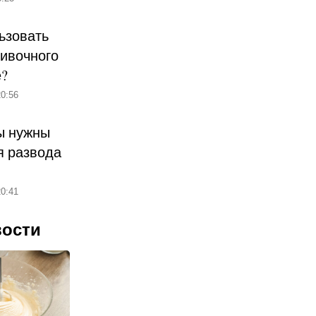
ьзовать
ливочного
е?
0:56
ы нужны
 развода
0:41
вости