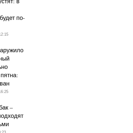
стят: в
будет по-
12:15
наружило
ный
ьно
пятна:
ован
16:25
бак –
подходят
ьми
:23