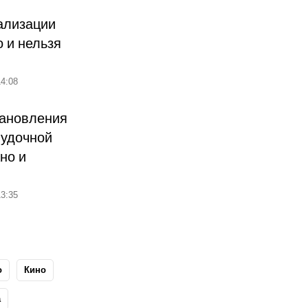
ализации
о и нельзя
4:08
тановления
лудочной
но и
3:35
о
Кино
а