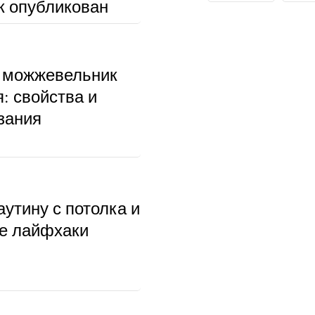
к опубликован
 можжевельник
: свойства и
зания
аутину с потолка и
ые лайфхаки