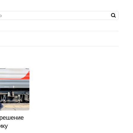
 решение
ику