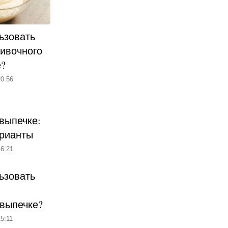
ьзовать
ливочного
е?
0:56
выпечке:
рианты
6:21
ьзовать
 выпечке?
5:11