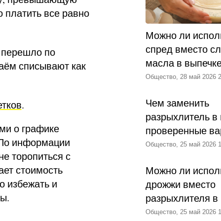
 платить все равно
Можно ли испол
спред вместо с
о перешло по
масла в выпечк
заём списывают как
Общество, 28 май 2026 2
Чем заменить
тков
.
разрыхлитель в 
ми о графике
проверенные ва
 По информации
Общество, 25 май 2026 1
не торопиться с
ает стоимость
Можно ли испол
о избежать и
дрожжи вместо
ы.
разрыхлителя в
Общество, 25 май 2026 1