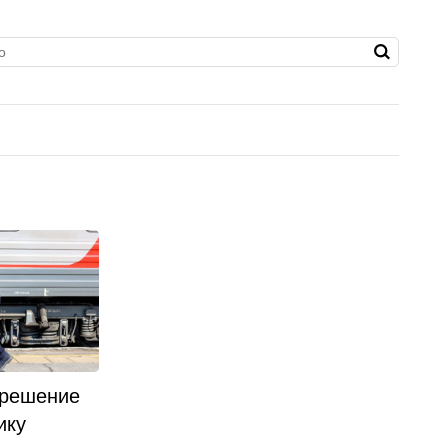
 решение
ику