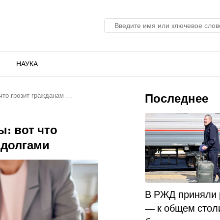
НАУКА
Последнее
 что грозит гражданам …
ы: вот что
 долгами
В РЖД приняли
— к общем стол