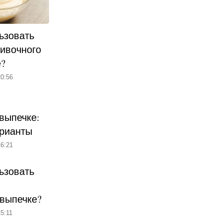
ьзовать
ливочного
е?
0:56
выпечке:
рианты
6:21
ьзовать
 выпечке?
5:11