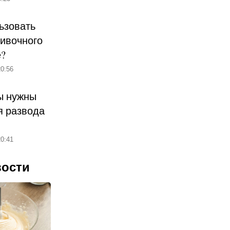
ьзовать
ливочного
е?
0:56
ы нужны
 развода
0:41
вости