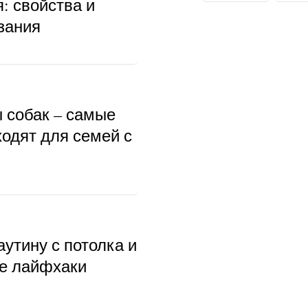
: свойства и
зания
ы собак – самые
ходят для семей с
аутину с потолка и
ые лайфхаки