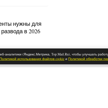
енты нужны для
развода в 2026
еб-аналитики (Яндекс.Метрика, Top.Mail.Ru), чтобы улучшать работ
Политикой использования файлов cookie
и
Политикой обработки п
м зодиака снятся