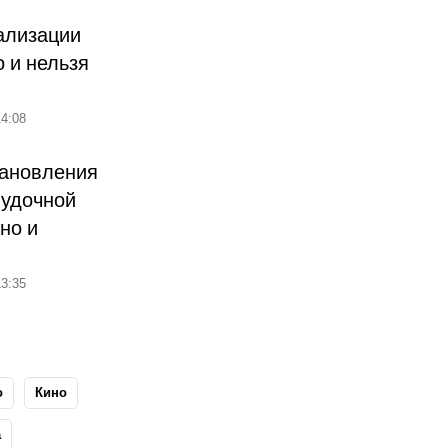
ализации
о и нельзя
4:08
тановления
лудочной
но и
3:35
о
Кино
а