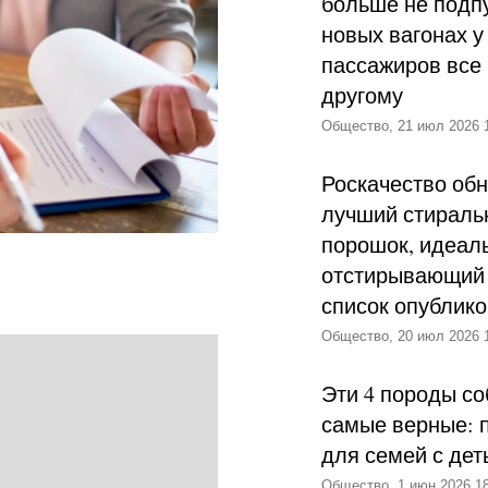
больше не подпу
новых вагонах у
пассажиров все 
другому
Общество, 21 июл 2026 
Роскачество об
лучший стираль
порошок, идеал
отстирывающий 
список опублик
Общество, 20 июл 2026 
Эти 4 породы со
самые верные: 
для семей с дет
Общество, 1 июн 2026 18