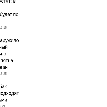
стят: в
будет по-
12:15
наружило
ный
ьно
пятна:
ован
16:25
бак –
подходят
ьми
:23