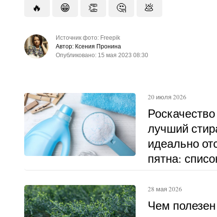
🔥
😁
👏
🤔
💩
Источник фото: Freepik
Автор: Ксения Пронина
Опубликовано: 15 мая 2023 08:30
20 июля 2026
Роскачество
лучший стир
идеально о
пятна: списо
28 мая 2026
Чем полезен