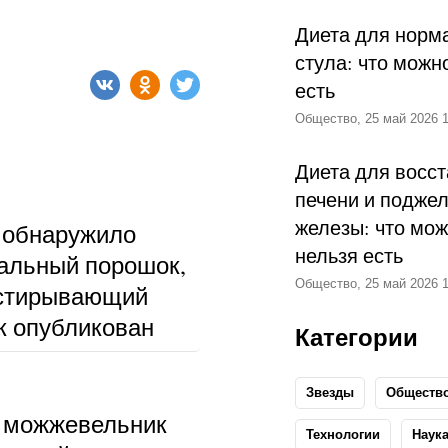
Диета для норм
стула: что можн
есть
Общество, 25 май 2026 1
Диета для восс
печени и подже
железы: что мож
 обнаружило
нельзя есть
альный порошок,
Общество, 25 май 2026 1
тстирывающий
к опубликован
Категории
Звезды
Обществ
 можжевельник
Технологии
Наук