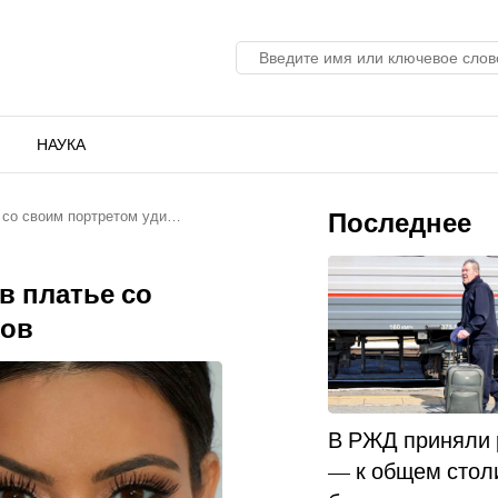
НАУКА
Последнее
 со своим портретом уди…
в платье со
тов
В РЖД приняли
— к общем стол