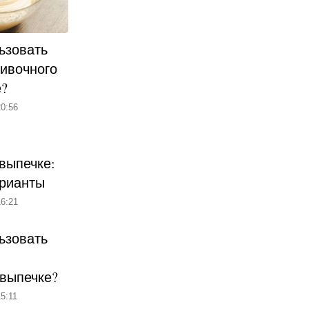
ьзовать
ливочного
е?
0:56
выпечке:
рианты
6:21
ьзовать
 выпечке?
5:11