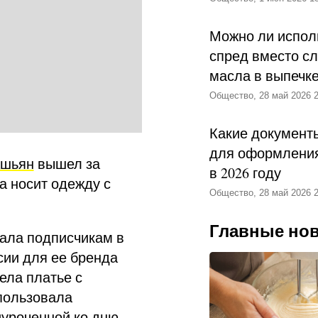
Можно ли испол
спред вместо с
масла в выпечк
Общество, 28 май 2026 2
Какие документ
для оформления
ашьян
вышел за
в 2026 году
а носит одежду с
Общество, 28 май 2026 2
Главные но
ала подписчикам в
сии для ее бренда
ела платье с
пользовала
иуроченной ко дню