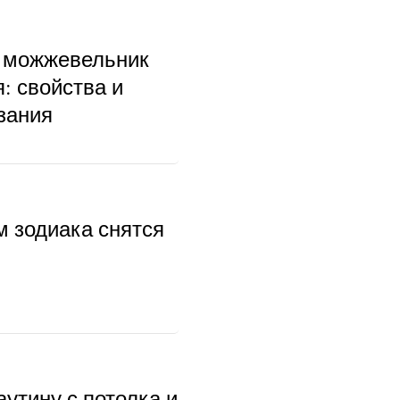
 можжевельник
: свойства и
зания
м зодиака снятся
аутину с потолка и