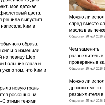
акт: моя детская
фиолетовый цвета,
Можно ли испол
 я решила выпустить
спред вместо с
 написала Ким в
масла в выпечк
Общество, 28 май 2026 2
еобычного образа.
Чем заменить
и сильно изменили
разрыхлитель в 
ей на певицу Шер
проверенные ва
и большие глаза и
уже о том, что Ким и
Общество, 25 май 2026 1
Можно ли испол
дрожжи вместо
крыла новую грань
разрыхлителя в
ится роскошно на
 «С этими тенями
Общество, 25 май 2026 1