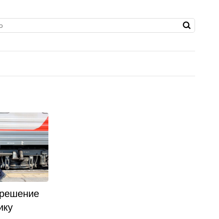
 решение
ику