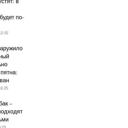
стят: в
будет по-
12:15
наружило
ный
ьно
пятна:
ован
16:25
бак –
подходят
ьми
:23