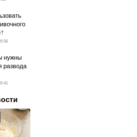
ьзовать
ливочного
е?
0:56
ы нужны
 развода
0:41
вости