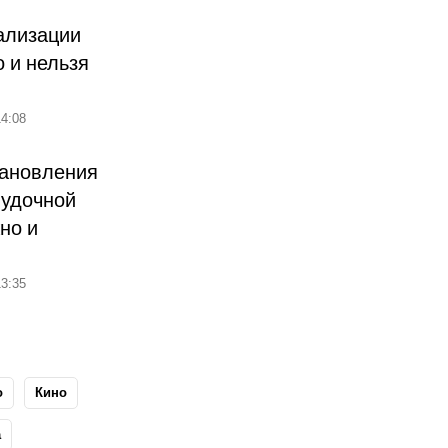
ализации
о и нельзя
4:08
тановления
лудочной
но и
3:35
о
Кино
а