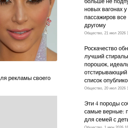
больше не подпу
новых вагонах у
пассажиров все 
другому
Общество, 21 июл 2026 
Роскачество об
лучший стираль
порошок, идеал
отстирывающий 
ля рекламы своего
список опублик
Общество, 20 июл 2026 
Эти 4 породы со
самые верные: 
для семей с дет
Общество, 1 июн 2026 18