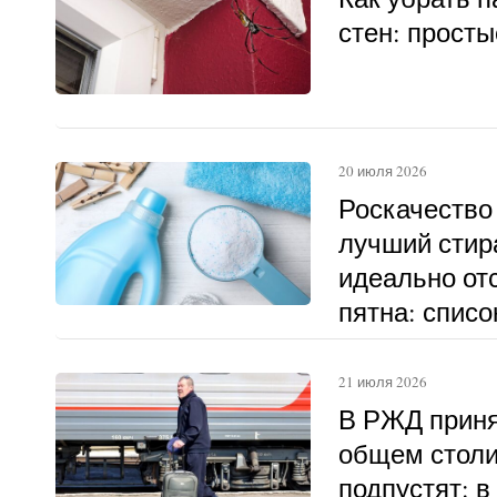
стен: прост
20 июля 2026
Роскачество
лучший стир
идеально о
пятна: списо
21 июля 2026
В РЖД приня
общем столи
подпустят: в