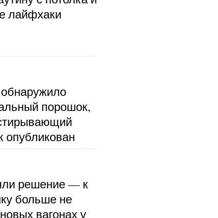
ые лайфхаки
 обнаружило
альный порошок,
тстирывающий
к опубликован
ли решение — к
ку больше не
 новых вагонах у