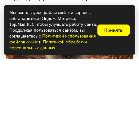
Мы используем файлы cookie и сервисы
веб-аналитики (Яндекс.Метрика,
Top.Mail.Ru), чтобы улучшать работу сайта.
Продолжая пользоваться сайтом, вы
Принять
соглашаетесь с
Политикой использования
файлов cookie
и
Политикой обработки
персональных данных
.
1 июня 2026
В РЖД приняли решение — к общем
столику больше не подпустят: в
новых вагонах у пассажиров все
будет по-другому