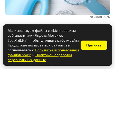
20 июля 2026
Мы используем файлы cookie и сервисы
веб-аналитики (Яндекс.Метрика,
В РЖД приняли решение — к общем
Top.Mail.Ru), чтобы улучшать работу сайта.
столику больше не подпустят: в
Продолжая пользоваться сайтом, вы
Принять
соглашаетесь с
Политикой использования
новых вагонах у пассажиров все
файлов cookie
и
Политикой обработки
персональных данных
.
будет по-другому