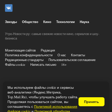
Звезды
Общество
Кино
Технологии
Наука
Утро-Новости.ру: самые свежие новости кино, сериалов и шоу-
бизнеса
Монетизация сайтов
Редакция
Политика конфиденциальности
О нас
Контакты
Редакционные стандарты
Пользовательское соглашение
Файлы cookie
Написать письмо
16+
© 2020-2026 Все права и материалы принадлежат «Утро-
Мы используем файлы cookie и сервисы
новости.ру»
веб-аналитики (Яндекс.Метрика,
При копировании информации ставить активную ссылку на utro-
Top.Mail.Ru), чтобы улучшать работу сайта.
novosti.ru
Продолжая пользоваться сайтом, вы
Принять
Учредитель: ООО «Трафик», ОГРН 1027806866724, ИНН
соглашаетесь с
Политикой использования
7813175200
файлов cookie
и
Политикой обработки