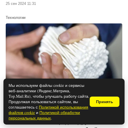
25 сен 2024 11:31
Технологии
Мы используем файлы cookie и сервисы
веб-аналитики (Яндекс.Метрика,
Опасная привычка: вот почему не
Top.Mail.Ru), чтобы улучшать работу сайта.
стоит чистить уши самостоятельно
Продолжая пользоваться сайтом, вы
Принять
соглашаетесь с
Политикой использования
Не многие слышали, что чистить уши
файлов cookie
и
Политикой обработки
персональных данных
.
ватной палочкой – вредно. Другие же